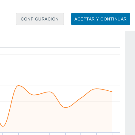
CONFIGURACIÓN
ACEPTAR Y CONTINUAR
SW
SW
SW
W
W
NW
NE
E
ue
13
Vie
14
Sáb
15
Dom
16
Lun
17
Mar
18
Mié
19
Jue
20
to
Velocidad media del viento