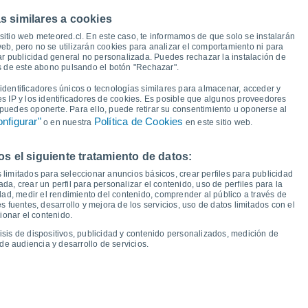
s similares a cookies
25°
24°
sitio web meteored.cl. En este caso, te informamos de que solo se instalarán
22°
22°
21°
eb, pero no se utilizarán cookies para analizar el comportamiento ni para
20°
18°
ar publicidad general no personalizada. Puedes rechazar la instalación de
18°
és de este abono pulsando el botón "Rechazar".
14°
14°
12°
12°
dentificadores únicos o tecnologías similares para almacenar, acceder y
11°
10°
10°
es IP y los identificadores de cookies. Es posible que algunos proveedores
8°
e puedes oponerte. Para ello, puede retirar su consentimiento u oponerse al
nfigurar"
Política de Cookies
o en nuestra
en este sitio web.
 el siguiente tratamiento de datos:
ue
13
Vie
14
Sáb
15
Dom
16
Lun
17
Mar
18
Mié
19
Jue
20
 limitados para seleccionar anuncios básicos, crear perfiles para publicidad
emperatura Mínima
Punto de rocío
ada, crear un perfil para personalizar el contenido, uso de perfiles para la
dad, medir el rendimiento del contenido, comprender al público a través de
 fuentes, desarrollo y mejora de los servicios, uso de datos limitados con el
ionar el contenido.
isis de dispositivos, publicidad y contenido personalizados, medición de
idad para los próximos 14 días
de audiencia y desarrollo de servicios.
100
22
1021
75