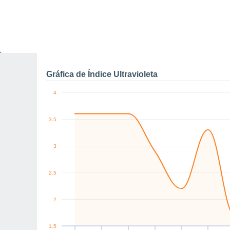
10
W
W
SW
S
NW
NW
km/h
Vie
7
Sáb
8
Dom
9
Lun
10
Mar
11
Mié
12
J
Rachas máximas de vien
Gráfica de Índice Ultravioleta
4
3.5
3
2.5
2
1.5