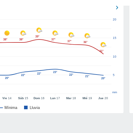
20
39°
15
38°
38°
37°
37°
36°
31°
10
23°
22°
22°
5
22°
21°
20°
20°
mm
Vie
14
Sáb
15
Dom
16
Lun
17
Mar
18
Mié
19
Jue
20
Mínima
Lluvia