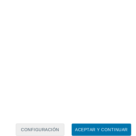
Calendario lunar
Lun
Mar
Mié
Jue
Vie
Sáb
Dom
8
9
10
11
12
13
14
15
16
17
18
19
20
21
CONFIGURACIÓN
ACEPTAR Y CONTINUAR