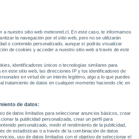
e
r a nuestro sitio web meteored.cl. En este caso, te informamos
:
26%
tizar la navegación por el sitio web, pero no se utilizarán
dad o contenido personalizado, aunque sí podrás visualizar
ción de cookies y acceder a nuestro sitio web a través de este
o-
es, identificadores únicos o tecnologías similares para
n este sitio web, las direcciones IP y los identificadores de
rsonales en virtud de un interés legítimo, algo a lo que puedes
Satélites
Modelos
 al tratamiento de datos en cualquier momento haciendo clic en
miento de datos:
Martes
Miércoles
Jueves
Viernes
uso de datos limitados para seleccionar anuncios básicos, crear
11 Ago
12 Ago
13 Ago
14 Ago
ccionar la publicidad personalizada, crear un perfil para
ontenido personalizado, medir el rendimiento de la publicidad,
vés de estadísticas o a través de la combinación de datos
rvicios, uso de datos limitados con el objetivo de seleccionar el
50%