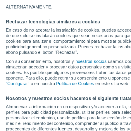
20°
ALTERNATIVAMENTE,
Rechazar tecnologías similares a cookies
Menguant
En caso de no aceptar la instalación de cookies, puedes accede
Iluminada
Sensación de 20°
de que solo se instalarán cookies que sean necesarias para garan
cookies para analizar el comportamiento ni para mostrar publici
publicidad general no personalizada. Puedes rechazar la instala
abono pulsando el botón "Rechazar".
Última hora
Se avecina una baja segregada en Chile centr
Con su consentimiento, nosotros y
nuestros socios
usamos cooki
sur: fuertes vientos y heladas en camino
almacenar, acceder y procesar datos personales como su visita e
cookies. Es posible que algunos proveedores traten tus datos pe
Tiempo 1 - 7 días
Actualidad
Mapa de temperatura
oponerte. Para ello, puede retirar su consentimiento u oponerse
"Configurar"
o en nuestra
Política de Cookies
en este sitio web.
Nosotros y nuestros socios hacemos el siguiente trata
Mañana
Lunes
Hoy
Almacenar la información en un dispositivo y/o acceder a ella, 
9 Ago
10 Ago
8 Ago
perfiles para publicidad personalizada, utilizar perfiles para sele
personalizar el contenido, uso de perfiles para la selección de c
medir el rendimiento del contenido, comprender al público a tra
procedentes de diferentes fuentes, desarrollo y mejora de los se