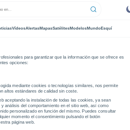
ticias
Vídeos
Alertas
Mapas
Satélites
Modelos
Mundo
Esquí
ofesionales para garantizar que la información que se ofrece es
entes opciones:
ecogida mediante cookies o tecnologías similares, nos permite
on altos estándares de calidad sin coste.
eb aceptando la instalación de todas las cookies, ya sean
 y análisis del comportamiento en el sitio web, así como
...
ntenido personalizado en función del mismo. Puedes consultar
alquier momento el consentimiento pulsando el botón
Por hora
uestra página web.
Cielos despejados en las
próximas horas