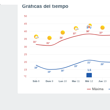
Gráficas del tiempo
50
45
40
38°
37°
37°
34°
35
31°
31°
30
25
20
21°
20°
19°
18°
15
1.5
16°
15°
°C
Sáb
8
Dom
9
Lun
10
Mar
11
Mié
12
Jue
13
Máxima