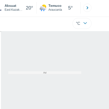
Aksuat
Temuco
Osorno
20°
5°
East Kazakhstan
Araucanía
Los Lagos
°C