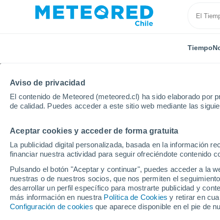
Tiempo
No
Aviso de privacidad
El contenido de Meteored (meteored.cl) ha sido elaborado por pr
de calidad. Puedes acceder a este sitio web mediante las sigui
Aceptar cookies y acceder de forma gratuita
Inicio
Kazakhstan
Kazajistán Oriental
Aksuat
La publicidad digital personalizada, basada en la información r
financiar nuestra actividad para seguir ofreciéndote contenido c
El Tiempo en Aksuat
Pulsando el botón "Aceptar y continuar", puedes acceder a la w
nuestras o de nuestros socios, que nos permiten el seguimiento
22:47
Sábado
desarrollar un perfil específico para mostrarte publicidad y co
más información en nuestra
Política de Cookies
y retirar en cu
Configuración de cookies
que aparece disponible en el pie de n
Cielo despejado