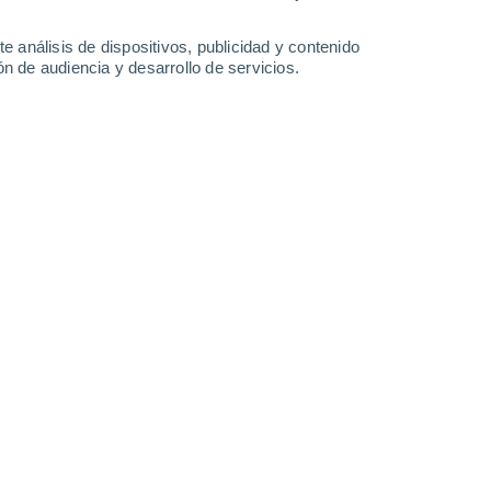
1.5 mm
37°
/
19°
38°
/
21°
37°
/
20°
38°
/
20°
e análisis de dispositivos, publicidad y contenido
n de audiencia y desarrollo de servicios.
-
28
km/h
18
-
47
km/h
14
-
30
km/h
16
-
33
km/h
osto
s
Norte
1 Bajo
°
22
-
39 km/h
FPS:
no
Norte
0 Bajo
°
23
-
39 km/h
FPS:
no
Norte
0 Bajo
°
20
-
39 km/h
FPS:
no
do
Norte
0 Bajo
°
20
-
35 km/h
FPS:
no