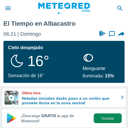
castro
El Tiempo en Albacastro
privacidad
06:21
Domingo
...
o de
eteored.cl)
borado por
Cielo despejado
es para
16°
ue la
 que se
e calidad.
Menguante
eder a este
Sensación de 16°
Iluminada:
15%
ediante las
opciones:
Última hora
ookies y
Heladas iniciales darán paso a un ciclón que
e forma
promete lluvia en la zona central
d digital
¡Descarga
GRATIS
la app de
Instalar
ada, basada
Meteored!
mación