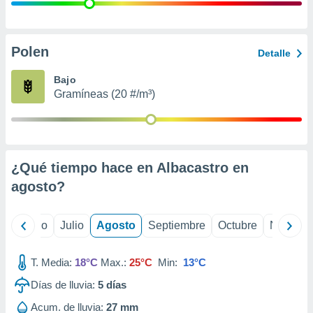
 seleccionar
o.
calización
precisa e
Polen
Detalle
ión mediante
Bajo
, publicidad
Gramíneas (20 #/m³)
dos,
 publicidad
,
ón de
¿Qué tiempo hace en Albacastro en
 desarrollo
s.
agosto
?
tros 1199
ios
yo
Junio
Julio
Agosto
Septiembre
Octubre
Noviemb
T. Media:
18°C
Max.:
25°C
Min:
13°C
Días de lluvia:
5
días
Acum. de lluvia:
27 mm