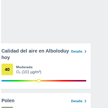
Calidad del aire en Alboloduy
Detalle
hoy
Moderada
40
O₃ (101 µg/m³)
Polen
Detalle