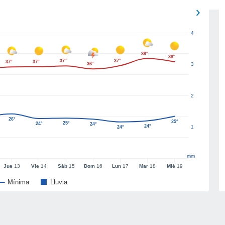
4
39°
38°
37°
37°
37°
37°
36°
3
2
26°
25°
25°
24°
24°
24°
1
24°
mm
Jue
13
Vie
14
Sáb
15
Dom
16
Lun
17
Mar
18
Mié
19
Mínima
Lluvia