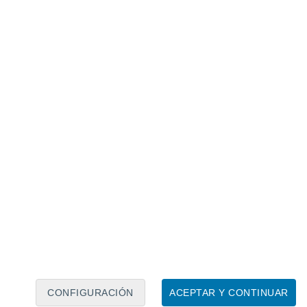
Calendario lunar
Lun
Mar
Mié
Jue
Vie
Sáb
Dom
7
8
9
10
11
12
13
14
15
16
17
18
19
20
CONFIGURACIÓN
ACEPTAR Y CONTINUAR