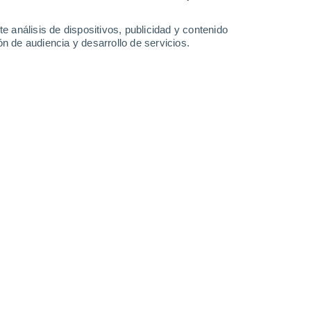
0.2 mm
36°
/
25°
36°
/
24°
36°
/
25°
37°
/
26°
e análisis de dispositivos, publicidad y contenido
n de audiencia y desarrollo de servicios.
-
32
km/h
11
-
35
km/h
10
-
33
km/h
8
-
35
km/h
 agosto
Noroeste
0 Bajo
1
-
4 km/h
FPS:
no
Noroeste
0 Bajo
1
-
5 km/h
FPS:
no
Noroeste
0 Bajo
2
-
8 km/h
FPS:
no
Sureste
4 Medio
6
-
21 km/h
FPS:
6-10