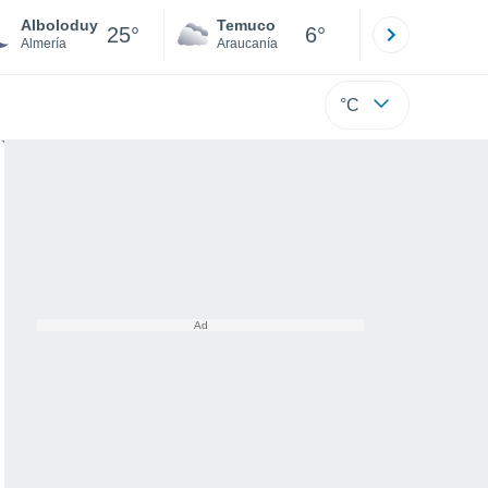
Alboloduy
Temuco
Osorno
25°
6°
Almería
Araucanía
Los Lagos
°C