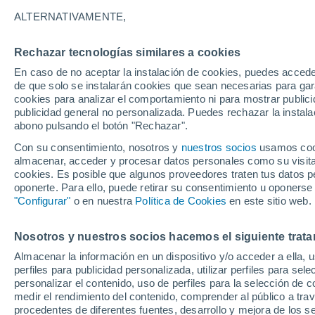
25°
ALTERNATIVAMENTE,
Rechazar tecnologías similares a cookies
Menguant
En caso de no aceptar la instalación de cookies, puedes accede
Iluminada
Sensación de 26°
de que solo se instalarán cookies que sean necesarias para garan
cookies para analizar el comportamiento ni para mostrar publici
publicidad general no personalizada. Puedes rechazar la instala
abono pulsando el botón "Rechazar".
Última hora
La nieve sorprenderá al valle de Chile centro-
Con su consentimiento, nosotros y
nuestros socios
usamos cooki
este fin de semana
almacenar, acceder y procesar datos personales como su visita e
cookies. Es posible que algunos proveedores traten tus datos pe
Tiempo 1 - 7 días
Actualidad
Mapa de temperatura
oponerte. Para ello, puede retirar su consentimiento u oponerse
"Configurar"
o en nuestra
Política de Cookies
en este sitio web.
Nosotros y nuestros socios hacemos el siguiente trata
Mañana
Domingo
Hoy
Almacenar la información en un dispositivo y/o acceder a ella, 
8 Ago
9 Ago
7 Ago
perfiles para publicidad personalizada, utilizar perfiles para sele
personalizar el contenido, uso de perfiles para la selección de c
medir el rendimiento del contenido, comprender al público a tra
procedentes de diferentes fuentes, desarrollo y mejora de los se