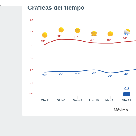
Gráficas del tiempo
45
40
37°
37°
36°
36°
36°
35°
35
30
25
25°
25°
25°
25°
24°
24°
20
0.2
°C
Vie
7
Sáb
8
Dom
9
Lun
10
Mar
11
Mié
12
Máxima