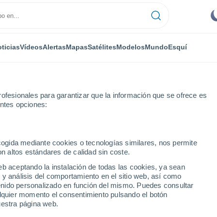
ticias
Vídeos
Alertas
Mapas
Satélites
Modelos
Mundo
Esquí
ofesionales para garantizar que la información que se ofrece es
entes opciones:
Alboloduy
ecogida mediante cookies o tecnologías similares, nos permite
on altos estándares de calidad sin coste.
y
eb aceptando la instalación de todas las cookies, ya sean
 y análisis del comportamiento en el sitio web, así como
...
ntenido personalizado en función del mismo. Puedes consultar
alquier momento el consentimiento pulsando el botón
Por hora
uestra página web.
Cielos despejados en las
próximas horas