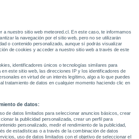
e
r a nuestro sitio web meteored.cl. En este caso, te informamos
:
35%
tizar la navegación por el sitio web, pero no se utilizarán
dad o contenido personalizado, aunque sí podrás visualizar
ción de cookies y acceder a nuestro sitio web a través de este
sur
es, identificadores únicos o tecnologías similares para
n este sitio web, las direcciones IP y los identificadores de
rsonales en virtud de un interés legítimo, algo a lo que puedes
Satélites
Modelos
 al tratamiento de datos en cualquier momento haciendo clic en
miento de datos:
Lunes
Martes
Miércoles
Jueves
uso de datos limitados para seleccionar anuncios básicos, crear
10 Ago
11 Ago
12 Ago
13 Ago
ccionar la publicidad personalizada, crear un perfil para
ontenido personalizado, medir el rendimiento de la publicidad,
vés de estadísticas o a través de la combinación de datos
rvicios, uso de datos limitados con el objetivo de seleccionar el
50%