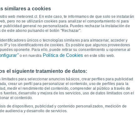
18°
17°
s similares a cookies
17°
16°
15°
14°
sitio web meteored.cl. En este caso, te informamos de que solo se instalarán
13°
12°
eb, pero no se utilizarán cookies para analizar el comportamiento ni para
10°
ar publicidad general no personalizada. Puedes rechazar la instalación de
10°
és de este abono pulsando el botón "Rechazar".
8°
6°
6°
5°
5°
dentificadores únicos o tecnologías similares para almacenar, acceder y
es IP y los identificadores de cookies. Es posible que algunos proveedores
e puedes oponerte. Para ello, puede retirar su consentimiento u oponerse al
1°
nfigurar"
Política de Cookies
o en nuestra
en este sitio web.
 el siguiente tratamiento de datos:
ie
14
Sáb
15
Dom
16
Lun
17
Mar
18
Mié
19
Jue
20
Vie
21
 limitados para seleccionar anuncios básicos, crear perfiles para publicidad
emperatura Mínima
Punto de rocío
ada, crear un perfil para personalizar el contenido, uso de perfiles para la
dad, medir el rendimiento del contenido, comprender al público a través de
 fuentes, desarrollo y mejora de los servicios, uso de datos limitados con el
ionar el contenido.
isis de dispositivos, publicidad y contenido personalizados, medición de
idad para los próximos 14 días
de audiencia y desarrollo de servicios.
100
75