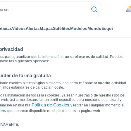
ticias
Vídeos
Alertas
Mapas
Satélites
Modelos
Mundo
Esquí
privacidad
es para garantizar que la información que se ofrece es de calidad. Puedes
iante las siguientes opciones:
eder de forma gratuita
re
Gráficas del tiempo
ante cookies o tecnologías similares, nos permite financiar nuestra actividad
 altos estándares de calidad sin coste.
 Alegre
 la instalación de todas las cookies, ya sean nuestras o de nuestros socios,
 web, así como desarrollar un perfil específico para mostrarte publicidad y
Política de Cookies
ormación en nuestra
y retirar en cualquier momento el
kies
que aparece disponible en el pie de nuestra página web.
IVAMENTE,
a y punto de rocío para los próximos 14 días