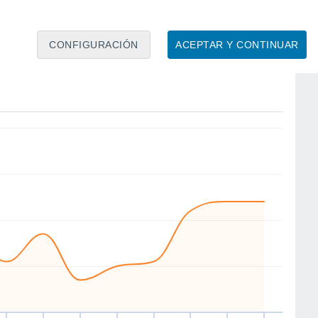
CONFIGURACIÓN
ACEPTAR Y CONTINUAR
E
NE
E
S
S
NW
NW
N
ie
14
Sáb
15
Dom
16
Lun
17
Mar
18
Mié
19
Jue
20
Vie
21
to
Velocidad media del viento