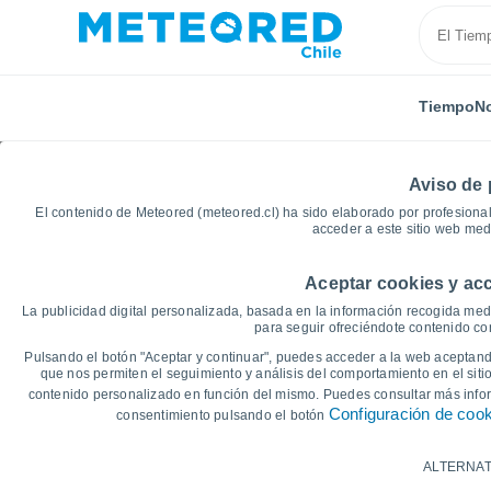
Tiempo
No
Aviso de 
El contenido de Meteored (meteored.cl) ha sido elaborado por profesional
acceder a este sitio web med
Aceptar cookies y acc
Inicio
Argentina
Provincia de Buenos Aires
Aleg
La publicidad digital personalizada, basada en la información recogida medi
para seguir ofreciéndote contenido con
Gráficas del tiempo de
Pulsando el botón "Aceptar y continuar", puedes acceder a la web aceptando
que nos permiten el seguimiento y análisis del comportamiento en el sitio
contenido personalizado en función del mismo. Puedes consultar más inf
14 días
7 días
Configuración de coo
consentimiento pulsando el botón
Gráfica de Temperatura
ALTERNAT
Temperatura máxima, temperatura mínim