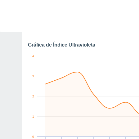
11
10
W
SW
SE
E
E
SE
km/h
Sáb
8
Dom
9
Lun
10
Mar
11
Mié
12
Jue
13
V
Rachas máximas de vien
Gráfica de Índice Ultravioleta
4
3
2
1
0