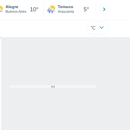
Alegre
Temuco
Osorno
10°
5°
Buenos Aires
Araucanía
Los Lagos
°C