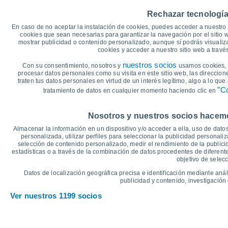
20
Rechazar tecnología
15
En caso de no aceptar la instalación de cookies, puedes acceder a nuestro 
13°
13°
12°
12°
cookies que sean necesarias para garantizar la navegación por el sitio w
12°
mostrar publicidad o contenido personalizado, aunque sí podrás visualiz
9°
10
cookies y acceder a nuestro sitio web a trav
5°
nuestros socios
4°
Con su consentimiento, nosotros y
4°
usamos cookies, i
5
3°
procesar datos personales como su visita en este sitio web, las direccion
1°
1°
traten tus datos personales en virtud de un interés legítimo, algo a lo qu
0
"Co
tratamiento de datos en cualquier momento haciendo clic en
°C
Nosotros y nuestros socios hacemos
Sáb
8
Dom
9
Lun
10
Mar
11
Mié
12
Jue
13
V
Almacenar la información en un dispositivo y/o acceder a ella, uso de datos
Temperatura Máxima
T
personalizada, utilizar perfiles para seleccionar la publicidad personaliz
selección de contenido personalizado, medir el rendimiento de la publici
estadísticas o a través de la combinación de datos procedentes de diferentes
objetivo de selecc
Gráfica de Precipitación y Nubosidad
Datos de localización geográfica precisa e identificación mediante anál
Lluvia, nieve y nubos
publicidad y contenido, investigación 
5
Ver nuestros 1199 socios
1035
1027