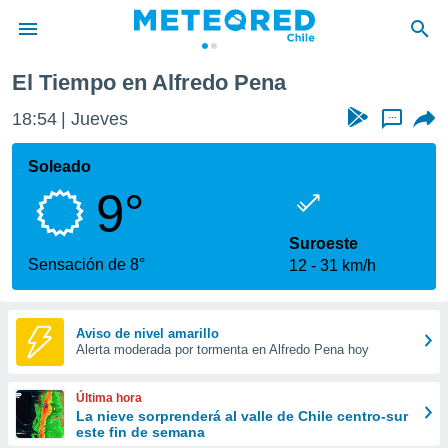
El Tiempo en Alfredo Pena
privacidad
18:54
Jueves
...
o de
eteored.cl)
borado por
Soleado
es para
9°
ue la
 que se
e calidad.
Suroeste
eder a este
Sensación de 8°
12
31 km/h
ediante las
opciones:
ookies y
Aviso de nivel amarillo
Alerta moderada por tormenta en Alfredo Pena hoy
e forma
d digital
Última hora
ada, basada
La nieve sorprenderá al valle de Chile centro-sur
este fin de semana
mación