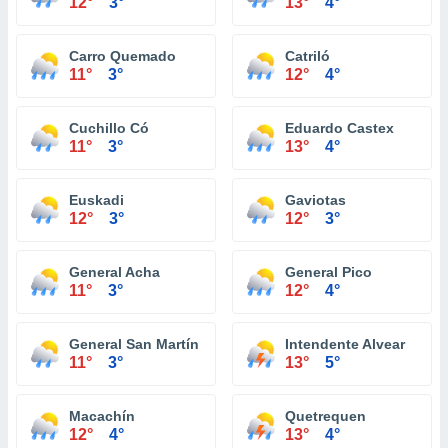
12°
3°
13°
4°
Carro Quemado
Catriló
11°
3°
12°
4°
Cuchillo Có
Eduardo Castex
11°
3°
13°
4°
Euskadi
Gaviotas
12°
3°
12°
3°
General Acha
General Pico
11°
3°
12°
4°
General San Martín
Intendente Alvear
11°
3°
13°
5°
Macachín
Quetrequen
12°
4°
13°
4°