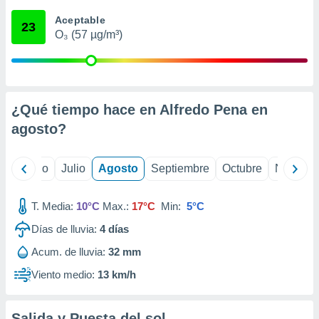
 seleccionar
o.
Aceptable
23
O₃ (57 µg/m³)
calización
precisa e
ión mediante
, publicidad
¿Qué tiempo hace en Alfredo Pena en
dos,
agosto
?
 publicidad
,
ón de
yo
Junio
Julio
Agosto
Septiembre
Octubre
Noviemb
 desarrollo
s.
T. Media:
10°C
Max.:
17°C
Min:
5°C
tros 1199
ios
Días de lluvia:
4
días
Acum. de lluvia:
32 mm
Viento medio:
13 km/h
Salida y Puesta del sol