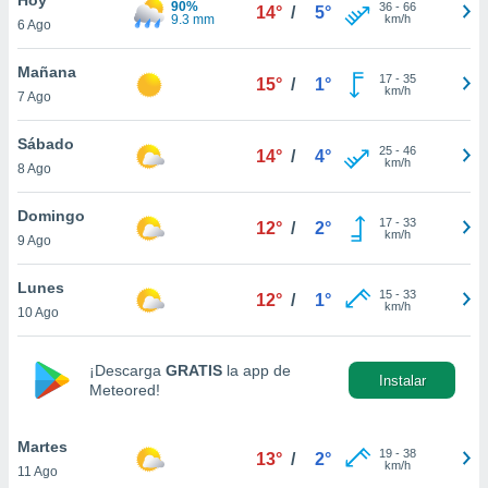
90%
36
-
66
14°
/
5°
9.3 mm
km/h
6 Ago
do en
 mismo.
sultar más
Mañana
17
-
35
15°
/
1°
 en nuestra
km/h
7 Ago
 Cookies
y
ualquier
Sábado
25
-
46
14°
/
4°
km/h
8 Ago
ento
 botón
ación de
Domingo
17
-
33
12°
/
2°
kies
km/h
9 Ago
 disponible
e nuestra
Lunes
15
-
33
.
12°
/
1°
km/h
10 Ago
IVAMENTE,
¡Descarga
GRATIS
la app de
Instalar
Meteored!
as
 a cookies
Martes
 no aceptar
19
-
38
13°
/
2°
km/h
11 Ago
ón de