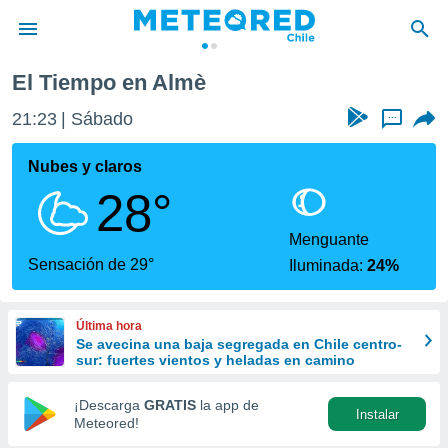
El Tiempo en Almè
privacidad
21:23
Sábado
...
o de
eteored.cl)
borado por
Nubes y claros
es para
28°
ue la
 que se
e calidad.
Menguante
eder a este
Sensación de 29°
Iluminada:
24%
ediante las
opciones:
Última hora
ookies y
Se avecina una baja segregada en Chile centro-
e forma
sur: fuertes vientos y heladas en camino
d digital
¡Descarga
GRATIS
la app de
Instalar
ada, basada
Meteored!
mación