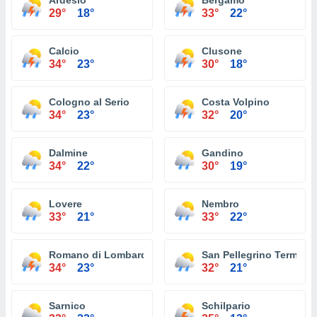
Ardesio
Bérgamo
29°
18°
33°
22°
Calcio
Clusone
34°
23°
30°
18°
Cologno al Serio
Costa Volpino
34°
23°
32°
20°
Dalmine
Gandino
34°
22°
30°
19°
Lovere
Nembro
33°
21°
33°
22°
Romano di Lombardia
San Pellegrino Terme
34°
23°
32°
21°
Sarnico
Schilpario