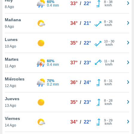
60%
8
-
38
33°
/
22°
0.4 mm
km/h
8 Ago
do en
 mismo.
sultar más
Mañana
8
-
26
34°
/
21°
 en nuestra
km/h
9 Ago
 Cookies
y
ualquier
Lunes
10
-
30
35°
/
22°
km/h
10 Ago
ento
 botón
ación de
Martes
60%
11
-
34
37°
/
23°
kies
0.4 mm
km/h
11 Ago
 disponible
e nuestra
Miércoles
70%
8
-
31
.
36°
/
24°
0.2 mm
km/h
12 Ago
IVAMENTE,
Jueves
8
-
28
35°
/
23°
km/h
13 Ago
as
 a cookies
Viernes
9
-
29
34°
/
22°
km/h
 no aceptar
14 Ago
ón de