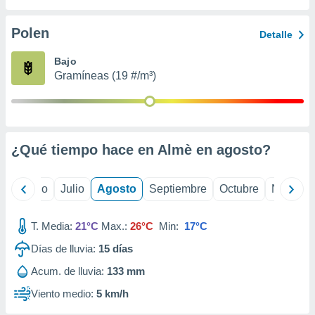
 seleccionar
o.
Polen
Detalle
calización
precisa e
Bajo
ión mediante
Gramíneas (19 #/m³)
, publicidad
dos,
 publicidad
,
¿Qué tiempo hace en Almè en
agosto
?
ón de
 desarrollo
s.
yo
Junio
Julio
Agosto
Septiembre
Octubre
Noviemb
tros 1199
ios
T. Media:
21°C
Max.:
26°C
Min:
17°C
Días de lluvia:
15
días
Acum. de lluvia:
133 mm
Viento medio:
5 km/h