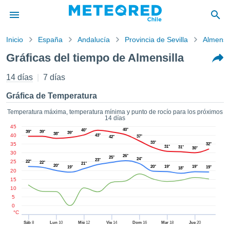
Inicio
España
Andalucía
Provincia de Sevilla
Almensil
privacidad
Gráficas del tiempo de Almensilla
enido de
eteored.cl)
14 días
7 días
aborado por
ales para
Gráfica de Temperatura
ar que la
ón que se
Temperatura máxima, temperatura mínima y punto de rocío para los próximos
14 días
de calidad.
45
eder a este
40°
40°
39°
39°
39°
38°
40
43°
37°
42°
ediante las
33°
35
32°
31°
31°
30°
 opciones:
30
26°
25°
24°
23°
25
22°
22°
21°
20°
20°
19°
19°
19°
19°
18°
cookies y
20
de forma
15
10
uita
5
dad digital
0
ada, basada
°C
formación
Sáb
8
Lun
10
Mié
12
Vie
14
Dom
16
Mar
18
Jue
20