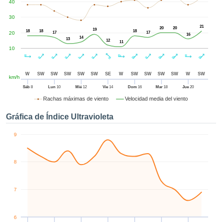
40
enido
izado en
30
el mismo.
21
20
20
19
sultar más
18
18
18
20
17
17
16
14
13
 en nuestra
12
11
10
e Cookies
y
 cualquier
to el
W
SW
SW
SW
SW
SW
SE
W
SW
SW
SW
SW
W
SW
km/h
imiento
 el botón
Sáb
8
Lun
10
Mié
12
Vie
14
Dom
16
Mar
18
Jue
20
ación de
Rachas máximas de viento
Velocidad media del viento
kies
 disponible
Gráfica de Índice Ultravioleta
de nuestra
a web.
9
IVAMENTE,
8
azar
logías
7
 a cookies
 no aceptar
lación de
6