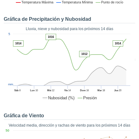
 mediante
Temperatura Máxima
Temperatura Mínima
Punto de rocío
tecnologías
nos permite
Gráfica de Precipitación y Nubosidad
r nuestra
para seguir
Lluvia, nieve y nubosidad para los próximos 14 días
e contenido
1
5
estándares
1016
ACEPTAR
 sin coste.
1014
1014
Y
CONTINUAR
 el botón
1012
continuar",
5
ceder a la
CONFIGURACIÓN
tando la
n de todas
s, ya sean
mm
de nuestros
Sáb
8
Lun
10
Mié
12
Vie
14
Dom
16
Mar
18
Jue
20
 que nos
Nubosidad (%)
Presión
ten el
 y análisis
tamiento en
Gráfica de Viento
b, así como
r un perfil
Velocidad media, dirección y rachas de viento para los próximos 14 días
ico para
50
ublicidad y