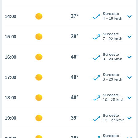
estra
ara seguir
e contenido
Suroeste
37°
14:00
4
-
18
km/h
stándares
ACEPTAR
sin coste.
Y
CONTINUAR
Suroeste
 botón
39°
15:00
7
-
22
km/h
continuar",
der a la
CONFIGURACIÓN
ndo la
Suroeste
40°
16:00
 de todas
8
-
23
km/h
, ya sean
de nuestros
Suroeste
 nos
40°
17:00
8
-
23
km/h
 y análisis
tamiento en
Suroeste
40°
18:00
b, así como
10
-
25
km/h
un perfil
para
Suroeste
ublicidad y
39°
19:00
13
-
27
km/h
do en
 mismo.
Suroeste