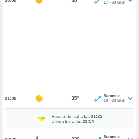
38°
20:00
sultar más
17
-
33
km/h
 en nuestra
 Cookies
y
ualquier
ento
 botón
ación de
kies
 disponible
e nuestra
.
IVAMENTE,
Suroeste
as
35°
21:00
16
-
33
km/h
 a cookies
 no aceptar
Puesta del sol a las
21:25
ón de
Última luz a las
21:54
uedes
uestro sitio
ed.cl. En
Suroeste