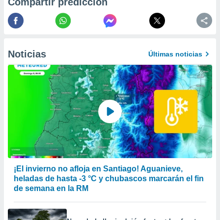
Compartir predicción
er momento
ic en
o en
 Cookies
en
Noticias
eb.
Últimas noticias
y
socios
el
to de
la
 en un
 y/o acceder
 de datos
¡El invierno no afloja en Santiago! Aguanieve,
ara
heladas de hasta -3 °C y chubascos marcarán el fin
 anuncios
de semana en la RM
ar perfiles
idad
a, utilizar
a