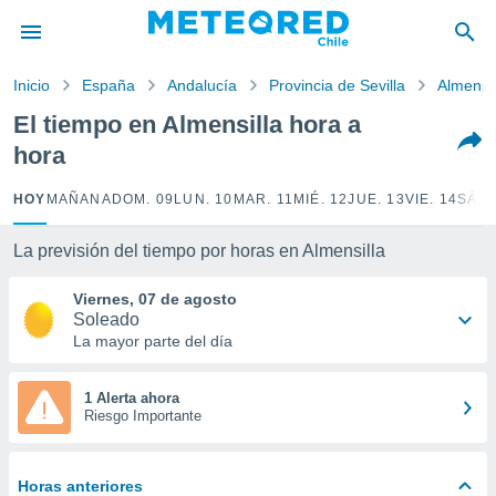
privacidad
o de
Inicio
España
Andalucía
Provincia de Sevilla
Almensil
eteored.cl)
borado por
El tiempo en Almensilla hora a
es para
hora
ue la
 que se
e calidad.
HOY
MAÑANA
DOM. 09
LUN. 10
MAR. 11
MIÉ. 12
JUE. 13
VIE. 14
SÁB.
eder a este
ediante las
La previsión del tiempo por horas en Almensilla
opciones:
Viernes, 07 de agosto
ookies y
Soleado
e forma
La mayor parte del día
d digital
ada, basada
1 Alerta ahora
Riesgo Importante
mación
ediante
ecnologías
nos permite
Horas anteriores