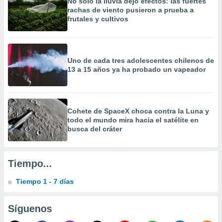
No solo la lluvia dejó efectos: las fuertes
 la
rachas de viento pusieron a prueba a
frutales y cultivos
da, crear un
personalizar
o, uso de
a la
Uno de cada tres adolescentes chilenos de
e contenido
13 a 15 años ya ha probado un vapeador
do, medir el
 de la
medir el
 del
 comprender
Cohete de SpaceX choca contra la Luna y
 través de
todo el mundo mira hacia el satélite en
s o a través
busca del cráter
nación de
edentes de
fuentes,
Tiempo...
y mejora de
os, uso de
Tiempo 1 - 7 días
ados con el
 seleccionar
o.
Síguenos
calización