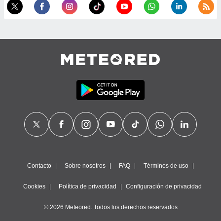
precisa e
ión mediante
, publicidad
dos,
 publicidad
,
ón de
 desarrollo
s.
tros 1199
ios
Contacto
Sobre nosotros
FAQ
Términos de uso
Cookies
Política de privacidad
Configuración de privacidad
© 2026 Meteored. Todos los derechos reservados