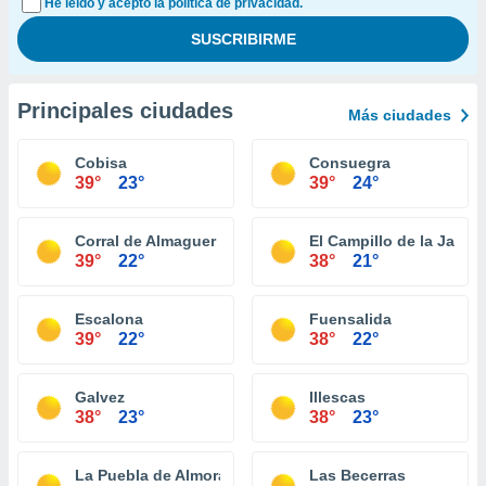
He leído y acepto la política de privacidad.
Principales ciudades
Más ciudades
Cobisa
Consuegra
39°
23°
39°
24°
Corral de Almaguer
El Campillo de la Jara
39°
22°
38°
21°
Escalona
Fuensalida
39°
22°
38°
22°
Galvez
Illescas
38°
23°
38°
23°
La Puebla de Almoradiel
Las Becerras