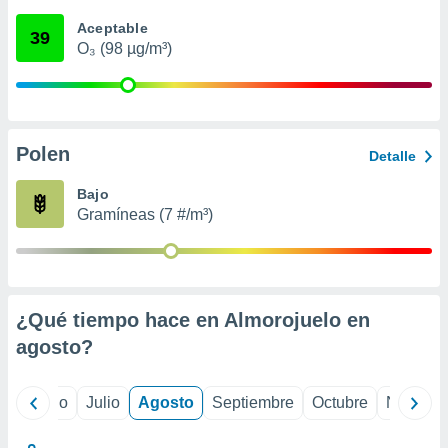
 seleccionar
o.
Aceptable
39
O₃ (98 µg/m³)
calización
precisa e
ión mediante
, publicidad
Polen
Detalle
dos,
 publicidad
Bajo
,
Gramíneas (7 #/m³)
ón de
 desarrollo
s.
tros 1199
ios
¿Qué tiempo hace en Almorojuelo en
agosto
?
yo
Junio
Julio
Agosto
Septiembre
Octubre
Noviemb