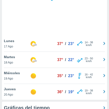
 botón
.
nto,
cios
kies,
ores únicos
Lunes
14
-
38
as similares
37°
/
23°
km/h
17 Ago
nar,
rocesar
Martes
onales como
23
-
50
37°
/
22°
km/h
 este sitio
18 Ago
recciones IP
ficadores de
Miércoles
16
-
42
35°
/
23°
 posible
km/h
19 Ago
s
 traten tus
Jueves
nales en
19
-
38
36°
/
19°
km/h
 interés
20 Ago
go a lo que
nerte. Para
Gráficas del tiempo
retirar su