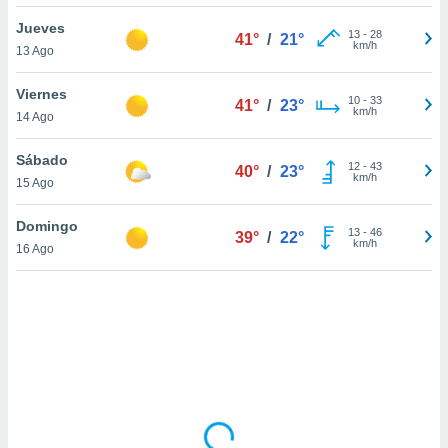
uedes
uestro sitio
Jueves
13
-
28
41°
/
21°
ed.cl. En
km/h
13 Ago
te
 de que
Viernes
talarán
10
-
33
41°
/
23°
km/h
14 Ago
e sean
para
a
Sábado
12
-
43
40°
/
23°
por el sitio
km/h
15 Ago
o se
cookies para
Domingo
13
-
46
39°
/
22°
km/h
16 Ago
nto ni para
licidad o
ado, aunque
sualizar
general no
ada. Puedes
 instalación
y acceder a
io web a
ste abono