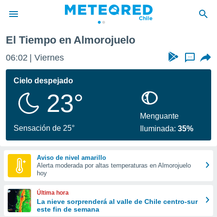
Almorojuelo
El Tiempo en Almorojuelo
privacidad
06:02
Viernes
...
o de
eteored.cl)
borado por
Cielo despejado
es para
23°
ue la
 que se
e calidad.
Menguante
eder a este
Sensación de 25°
Iluminada:
35%
ediante las
opciones:
Aviso de nivel amarillo
ookies y
Alerta moderada por altas temperaturas en Almorojuelo
e forma
hoy
d digital
Última hora
ada, basada
La nieve sorprenderá al valle de Chile centro-sur
este fin de semana
mación