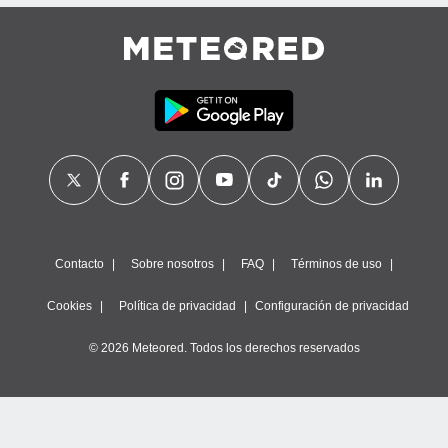
precisa e
ión mediante
, publicidad
dos,
 publicidad
,
ón de
 desarrollo
s.
tros 1199
ios
Contacto
Sobre nosotros
FAQ
Términos de uso
Cookies
Política de privacidad
Configuración de privacidad
© 2026 Meteored. Todos los derechos reservados