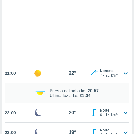
sultar más
 en nuestra
 Cookies
y
ualquier
ento
 botón
ación de
kies
 disponible
e nuestra
.
Noreste
22°
21:00
7
-
21
km/h
IVAMENTE,
Puesta del sol a las
20:57
as
Última luz a las
21:34
 a cookies
 no aceptar
Norte
20°
22:00
ón de
6
-
14
km/h
uedes
uestro sitio
ed.cl. En
Norte
19°
23:00