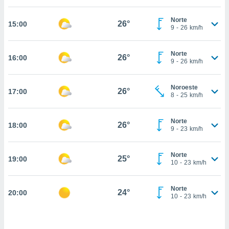
estra
ara seguir
Norte
e contenido
26°
15:00
9
-
26
km/h
stándares
ACEPTAR
sin coste.
Y
Norte
CONTINUAR
26°
16:00
 botón
9
-
26
km/h
continuar",
der a la
CONFIGURACIÓN
ndo la
Noroeste
26°
17:00
8
-
25
km/h
 de todas
, ya sean
de nuestros
Norte
26°
18:00
 nos
9
-
23
km/h
 y análisis
tamiento en
Norte
25°
19:00
10
-
23
km/h
b, así como
un perfil
para
Norte
24°
20:00
ublicidad y
10
-
23
km/h
do en
 mismo.