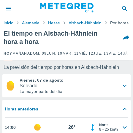
privacidad
o de
Inicio
Alemania
Hesse
Alsbach-Hähnlein
Por horas
eteored.cl)
borado por
El tiempo en Alsbach-Hähnlein
es para
hora a hora
ue la
 que se
e calidad.
HOY
MAÑANA
DOM. 09
LUN. 10
MAR. 11
MIÉ. 12
JUE. 13
VIE. 14
SÁB.
eder a este
ediante las
La previsión del tiempo por horas en Alsbach-Hähnlein
opciones:
Viernes, 07 de agosto
ookies y
Soleado
e forma
La mayor parte del día
d digital
ada, basada
Horas anteriores
mación
ediante
ecnologías
Norte
26°
14:00
nos permite
8
-
25
km/h