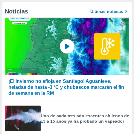
er momento
ic en
Noticias
Últimas noticias
o en
 Cookies
en
eb.
y
socios
el
to de
la
¡El invierno no afloja en Santiago! Aguanieve,
 en un
heladas de hasta -3 °C y chubascos marcarán el fin
 y/o acceder
de semana en la RM
 de datos
ara
 anuncios
ar perfiles
Uno de cada tres adolescentes chilenos de
idad
13 a 15 años ya ha probado un vapeador
a, utilizar
a