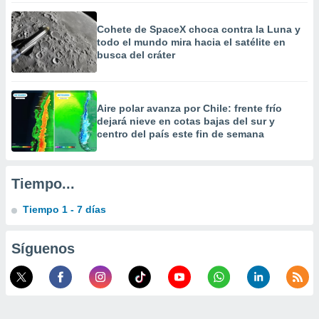
 la
Cohete de SpaceX choca contra la Luna y
da, crear un
todo el mundo mira hacia el satélite en
personalizar
busca del cráter
o, uso de
a la
e contenido
do, medir el
Aire polar avanza por Chile: frente frío
 de la
dejará nieve en cotas bajas del sur y
medir el
centro del país este fin de semana
 del
 comprender
 través de
Tiempo...
s o a través
nación de
Tiempo 1 - 7 días
edentes de
fuentes,
y mejora de
Síguenos
os, uso de
ados con el
 seleccionar
o.
calización