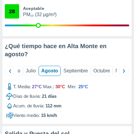
 seleccionar
o.
Aceptable
28
PM₁₀ (32 µg/m³)
calización
precisa e
ión mediante
, publicidad
¿Qué tiempo hace en Alta Monte en
dos,
agosto
?
 publicidad
,
ón de
yo
Junio
Julio
Agosto
Septiembre
Octubre
Noviemb
 desarrollo
s.
T. Media:
27°C
Max.:
30°C
Min:
25°C
tros 1199
ios
Días de lluvia:
21
días
Acum. de lluvia:
112 mm
Viento medio:
15 km/h
Salida y Puesta del sol