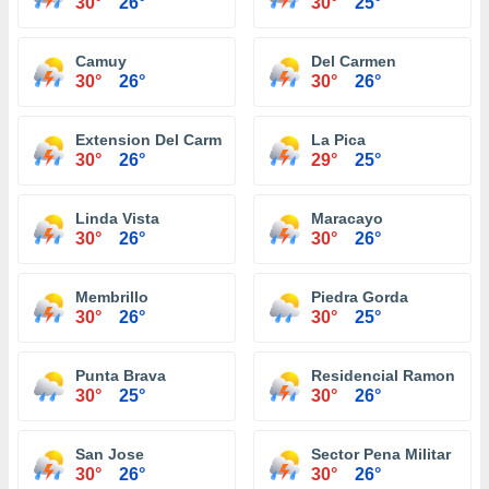
30°
26°
30°
25°
Camuy
Del Carmen
30°
26°
30°
26°
Extension Del Carmen
La Pica
30°
26°
29°
25°
Linda Vista
Maracayo
30°
26°
30°
26°
Membrillo
Piedra Gorda
30°
26°
30°
25°
Punta Brava
Residencial Ramon Ad
30°
25°
30°
26°
San Jose
Sector Pena Militar
30°
26°
30°
26°