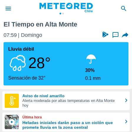
El Tiempo en Alta Monte
privacidad
07:59
Domingo
...
o de
eteored.cl)
borado por
Lluvia débil
es para
28°
ue la
 que se
e calidad.
30%
eder a este
Sensación de 32°
0.1 mm
ediante las
opciones:
Aviso de nivel amarillo
ookies y
Alerta moderada por altas temperaturas en Alta Monte
e forma
hoy
d digital
Última hora
ada, basada
Heladas iniciales darán paso a un ciclón que
promete lluvia en la zona central
mación