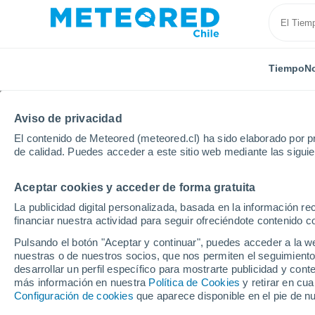
Tiempo
No
Aviso de privacidad
El contenido de Meteored (meteored.cl) ha sido elaborado por pr
de calidad. Puedes acceder a este sitio web mediante las sigui
Aceptar cookies y acceder de forma gratuita
Inicio
Libertador Gen. Bernardo O'Higgins
Alto de l
La publicidad digital personalizada, basada en la información r
financiar nuestra actividad para seguir ofreciéndote contenido c
El Tiempo en Alto de lo
Pulsando el botón "Aceptar y continuar", puedes acceder a la w
nuestras o de nuestros socios, que nos permiten el seguimiento
18:57
Jueves
desarrollar un perfil específico para mostrarte publicidad y co
más información en nuestra
Política de Cookies
y retirar en cu
Configuración de cookies
que aparece disponible en el pie de n
Nubes y claros