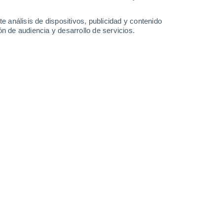
0.5 mm
0.7 mm
14°
/
1°
14°
/
3°
13°
/
5°
16°
/
6°
e análisis de dispositivos, publicidad y contenido
n de audiencia y desarrollo de servicios.
-
26
km/h
4
-
15
km/h
6
-
17
km/h
7
-
20
km/h
hoy
, 6 de agosto
s
Sur
0 Bajo
°
13
-
26 km/h
FPS:
no
Sur
0 Bajo
°
10
-
25 km/h
FPS:
no
s
Sur
0 Bajo
°
9
-
20 km/h
FPS:
no
do
Sur
0 Bajo
7
-
18 km/h
FPS:
no