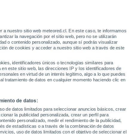
Aviso de nivel amarillo
Alerta moderada por viento en Alto
de los Padillas hoy
e
r a nuestro sitio web meteored.cl. En este caso, te informamos
:
44%
tizar la navegación por el sitio web, pero no se utilizarán
dad o contenido personalizado, aunque sí podrás visualizar
ción de cookies y acceder a nuestro sitio web a través de este
sur
es, identificadores únicos o tecnologías similares para
n este sitio web, las direcciones IP y los identificadores de
rsonales en virtud de un interés legítimo, algo a lo que puedes
Satélites
Modelos
 al tratamiento de datos en cualquier momento haciendo clic en
miento de datos:
omingo
Lunes
Martes
Miércoles
uso de datos limitados para seleccionar anuncios básicos, crear
9 Ago
10 Ago
11 Ago
12 Ago
ccionar la publicidad personalizada, crear un perfil para
ontenido personalizado, medir el rendimiento de la publicidad,
vés de estadísticas o a través de la combinación de datos
rvicios, uso de datos limitados con el objetivo de seleccionar el
30%
40%