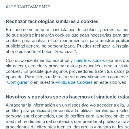
10°
ALTERNATIVAMENTE,
Rechazar tecnologías similares a cookies
Menguant
En caso de no aceptar la instalación de cookies, puedes accede
Iluminada
Sensación de 10°
de que solo se instalarán cookies que sean necesarias para garan
cookies para analizar el comportamiento ni para mostrar publici
publicidad general no personalizada. Puedes rechazar la instala
abono pulsando el botón "Rechazar".
Última hora
La nieve sorprenderá al valle de Chile centro-
Con su consentimiento, nosotros y
nuestros socios
usamos cooki
este fin de semana
almacenar, acceder y procesar datos personales como su visita e
cookies. Es posible que algunos proveedores traten tus datos pe
Tiempo 1 - 7 días
Actualidad
Mapa de nubosidad
oponerte. Para ello, puede retirar su consentimiento u oponerse
"Configurar"
o en nuestra
Política de Cookies
en este sitio web.
Nosotros y nuestros socios hacemos el siguiente trata
Mañana
Sábado
D
Hoy
Almacenar la información en un dispositivo y/o acceder a ella, 
7 Ago
8 Ago
6 Ago
perfiles para publicidad personalizada, utilizar perfiles para sele
personalizar el contenido, uso de perfiles para la selección de c
medir el rendimiento del contenido, comprender al público a tra
procedentes de diferentes fuentes, desarrollo y mejora de los se
90%
70%
50%