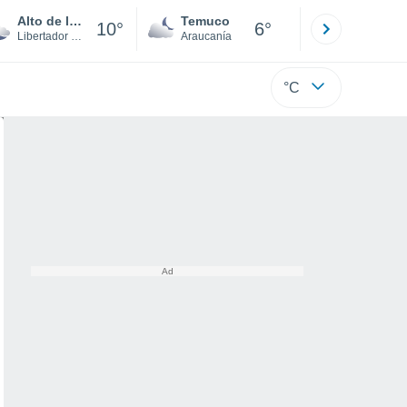
Alto de los Padillas
Temuco
Osorno
10°
6°
Libertador Gen. Bernardo O'Higgins
Araucanía
Los Lagos
°C