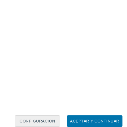
Calendario lunar
Lun
Mar
Mié
Jue
Vie
Sáb
Dom
6
7
8
9
10
11
12
13
14
15
16
17
18
19
CONFIGURACIÓN
ACEPTAR Y CONTINUAR