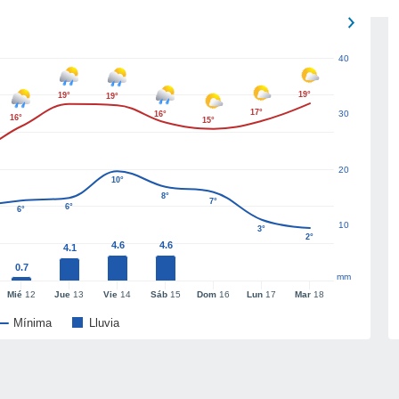
40
19°
19°
19°
17°
30
16°
16°
15°
20
10°
8°
7°
6°
6°
10
3°
2°
4.6
4.6
4.1
0.7
mm
Mié
12
Jue
13
Vie
14
Sáb
15
Dom
16
Lun
17
Mar
18
Mínima
Lluvia