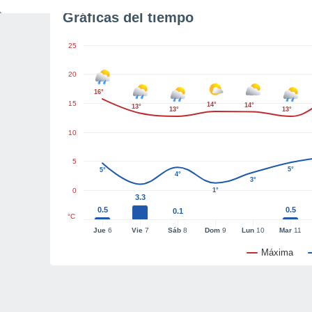
Gráficas del tiempo
25
20
16°
15
14°
14°
13°
13°
13°
10
5
5°
5°
4°
3°
0
1°
3.3
0.5
0.5
0.1
°C
Jue
6
Vie
7
Sáb
8
Dom
9
Lun
10
Mar
11
Máxima