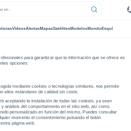
ticias
Vídeos
Alertas
Mapas
Satélites
Modelos
Mundo
Esquí
ofesionales para garantizar que la información que se ofrece es
entes opciones:
os Padillas
ecogida mediante cookies o tecnologías similares, nos permite
on altos estándares de calidad sin coste.
s Padillas
eb aceptando la instalación de todas las cookies, ya sean
 y análisis del comportamiento en el sitio web, así como
...
ntenido personalizado en función del mismo. Puedes consultar
alquier momento el consentimiento pulsando el botón
Por hora
uestra página web.
Cielos despejados en las
próximas horas