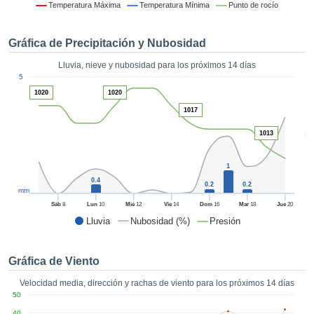
 mediante
Temperatura Máxima
Temperatura Mínima
Punto de rocío
tecnologías
nos permite
Gráfica de Precipitación y Nubosidad
r nuestra
para seguir
Lluvia, nieve y nubosidad para los próximos 14 días
e contenido
1
5
estándares
ACEPTAR
1020
1020
 sin coste.
Y
1017
CONTINUAR
 el botón
continuar",
1013
5
ceder a la
CONFIGURACIÓN
tando la
1
n de todas
0.4
s, ya sean
0.2
0.2
mm
de nuestros
Sáb
8
Lun
10
Mié
12
Vie
14
Dom
16
Mar
18
Jue
20
 que nos
Lluvia
Nubosidad (%)
Presión
ten el
 y análisis
tamiento en
Gráfica de Viento
b, así como
r un perfil
Velocidad media, dirección y rachas de viento para los próximos 14 días
ico para
50
ublicidad y
40