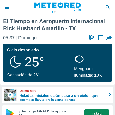
cional Rick Husband Amarillo
El Tiempo en Aeropuerto Internacional
privacidad
Rick Husband Amarillo - TX
o de
eteored.cl)
05:37
Domingo
...
borado por
es para
Cielo despejado
ue la
 que se
25°
e calidad.
eder a este
Menguante
ediante las
Sensación de 26°
opciones:
Iluminada:
13%
ookies y
e forma
Última hora
Heladas iniciales darán paso a un ciclón que
promete lluvia en la zona central
d digital
ada, basada
¡Descarga
GRATIS
la app de
mación
Instalar