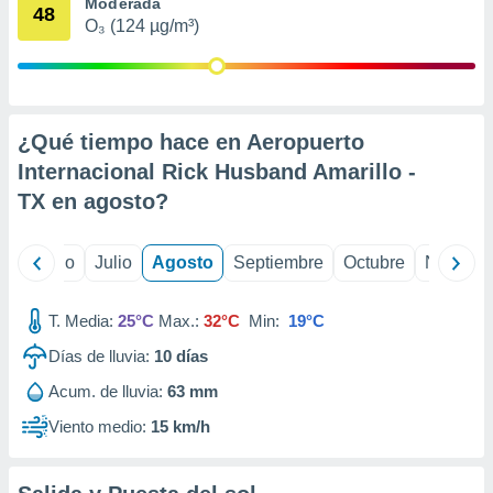
 seleccionar
Moderada
48
o.
O₃ (124 µg/m³)
calización
precisa e
ión mediante
¿Qué tiempo hace en Aeropuerto
, publicidad
Internacional Rick Husband Amarillo -
dos,
TX en
agosto
?
 publicidad
,
ón de
yo
Junio
Julio
Agosto
Septiembre
Octubre
Noviemb
 desarrollo
s.
T. Media:
25°C
Max.:
32°C
Min:
19°C
tros 1199
ios
Días de lluvia:
10
días
Acum. de lluvia:
63 mm
Viento medio:
15 km/h