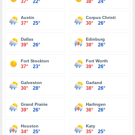
37°
22°
38°
24°
Austin
Corpus Christi
37°
25°
30°
26°
Dallas
Edinburg
39°
26°
38°
26°
Fort Stockton
Fort Worth
37°
23°
39°
26°
Galveston
Garland
30°
28°
38°
26°
Grand Prairie
Harlingen
39°
26°
36°
26°
Houston
Katy
34°
25°
35°
25°