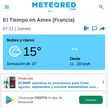
El Tiempo en Ames (Francia)
privacidad
07:21
Jueves
...
o de
eteored.cl)
borado por
Nubes y claros
es para
15°
ue la
 que se
e calidad.
Oeste
eder a este
Sensación de 15°
11
20 km/h
ediante las
opciones:
Predicción
ookies y
ECMWF actualiza su pronóstico para Chile:
e forma
agosto, septiembre y octubre mantendrían una
señal favorable para las lluvias
d digital
¡Descarga
GRATIS
la app de
Instalar
ada, basada
Meteored!
mación