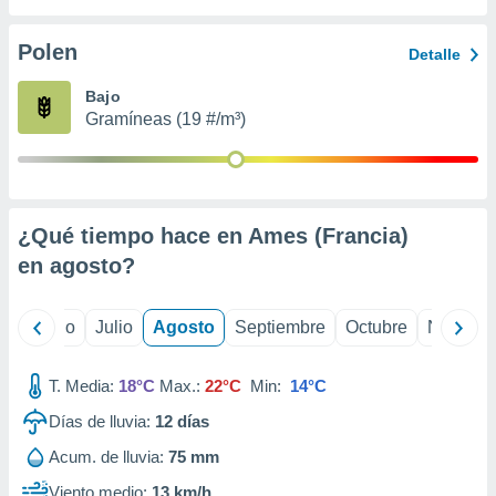
 seleccionar
o.
Polen
Detalle
calización
precisa e
Bajo
ión mediante
Gramíneas (19 #/m³)
, publicidad
dos,
 publicidad
,
¿Qué tiempo hace en Ames (Francia)
ón de
en
agosto
?
 desarrollo
s.
tros 1199
yo
Junio
Julio
Agosto
Septiembre
Octubre
Noviemb
ios
T. Media:
18°C
Max.:
22°C
Min:
14°C
Días de lluvia:
12
días
Acum. de lluvia:
75 mm
Viento medio:
13 km/h