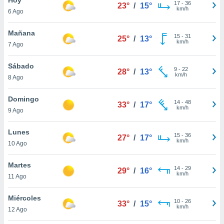
17
-
36
23°
/
15°
km/h
6 Ago
do en
 mismo.
sultar más
Mañana
15
-
31
25°
/
13°
 en nuestra
km/h
7 Ago
 Cookies
y
ualquier
Sábado
9
-
22
28°
/
13°
km/h
8 Ago
ento
 botón
ación de
Domingo
14
-
48
33°
/
17°
kies
km/h
9 Ago
 disponible
e nuestra
Lunes
15
-
36
.
27°
/
17°
km/h
10 Ago
IVAMENTE,
Martes
14
-
29
29°
/
16°
km/h
11 Ago
as
 a cookies
Miércoles
10
-
26
33°
/
15°
km/h
 no aceptar
12 Ago
ón de