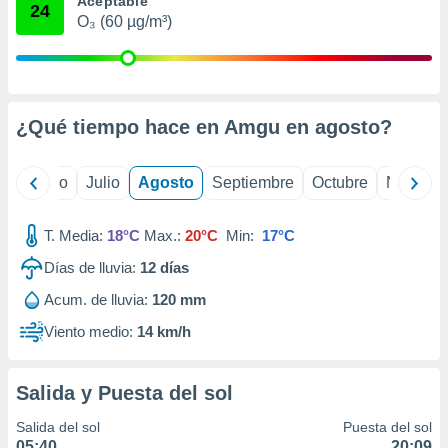
Aceptable
 seleccionar
24
o.
O₃ (60 µg/m³)
calización
precisa e
ión mediante
¿Qué tiempo hace en Amgu en
agosto
?
, publicidad
dos,
yo
Junio
Julio
Agosto
Septiembre
Octubre
Noviemb
 publicidad
,
ón de
T. Media:
18°C
Max.:
20°C
Min:
17°C
 desarrollo
s.
Días de lluvia:
12
días
tros 1199
Acum. de lluvia:
120 mm
ios
Viento medio:
14 km/h
Salida y Puesta del sol
Salida del sol
Puesta del sol
05:40
20:09