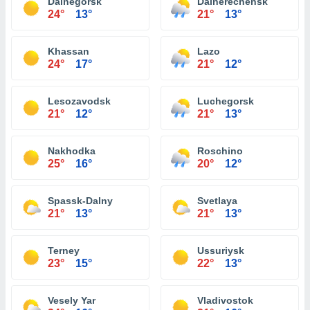
Dalnegorsk
Dalnerechensk
24°
13°
21°
13°
Khassan
Lazo
24°
17°
21°
12°
Lesozavodsk
Luchegorsk
21°
12°
21°
13°
Nakhodka
Roschino
25°
16°
20°
12°
Spassk-Dalny
Svetlaya
21°
13°
21°
13°
Terney
Ussuriysk
23°
15°
22°
13°
Vesely Yar
Vladivostok