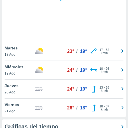
 botón
.
nto,
cios
kies,
ores únicos
Martes
17
-
32
as similares
23°
/
19°
km/h
18 Ago
nar,
rocesar
Miércoles
onales como
10
-
26
24°
/
19°
km/h
 este sitio
19 Ago
recciones IP
ficadores de
Jueves
13
-
28
24°
/
19°
 posible
km/h
20 Ago
s
 traten tus
Viernes
nales en
18
-
37
26°
/
18°
km/h
 interés
21 Ago
go a lo que
nerte. Para
Gráficas del tiempo
retirar su