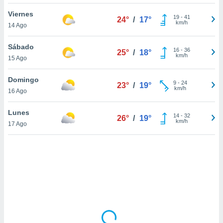
uedes
uestro sitio
Viernes
19
-
41
24°
/
17°
ed.cl. En
km/h
14 Ago
te
 de que
Sábado
talarán
16
-
36
25°
/
18°
km/h
15 Ago
e sean
para
a
Domingo
9
-
24
23°
/
19°
por el sitio
km/h
16 Ago
o se
cookies para
Lunes
14
-
32
26°
/
19°
km/h
17 Ago
nto ni para
licidad o
ado, aunque
sualizar
general no
ada. Puedes
 instalación
y acceder a
io web a
ste abono