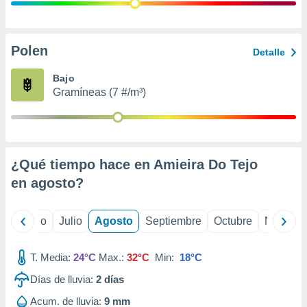
 seleccionar
o.
calización
precisa e
Polen
Detalle
ión mediante
Bajo
, publicidad
Gramíneas (7 #/m³)
dos,
 publicidad
,
ón de
¿Qué tiempo hace en Amieira Do Tejo
 desarrollo
s.
en
agosto
?
tros 1199
ios
yo
Junio
Julio
Agosto
Septiembre
Octubre
Noviemb
T. Media:
24°C
Max.:
32°C
Min:
18°C
Días de lluvia:
2
días
Acum. de lluvia:
9 mm