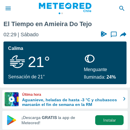
El Tiempo en Amieira Do Tejo
privacidad
02:29
Sábado
...
o de
eteored.cl)
borado por
Calima
es para
21°
ue la
 que se
e calidad.
Menguante
eder a este
Sensación de 21°
Iluminada:
24%
ediante las
opciones:
Última hora
ookies y
Aguanieve, heladas de hasta -3 °C y chubascos
e forma
marcarán el fin de semana en la RM
d digital
¡Descarga
GRATIS
la app de
Instalar
ada, basada
Meteored!
mación