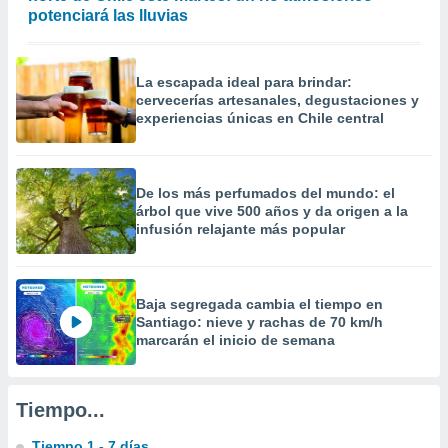
precisa e
potenciará las lluvias
ión mediante
, publicidad
La escapada ideal para brindar:
cervecerías artesanales, degustaciones y
dos,
experiencias únicas en Chile central
 publicidad
,
ón de
 desarrollo
De los más perfumados del mundo: el
s.
árbol que vive 500 años y da origen a la
infusión relajante más popular
tros 1199
ios
Baja segregada cambia el tiempo en
Santiago: nieve y rachas de 70 km/h
marcarán el inicio de semana
Tiempo...
Tiempo 1 - 7 días