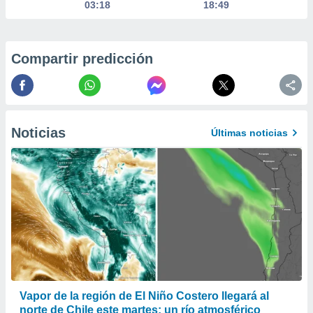
03:18
18:49
 la
da, crear un
personalizar
Compartir predicción
o, uso de
a la
e contenido
do, medir el
 de la
medir el
Noticias
Últimas noticias
 del
 comprender
 través de
s o a través
nación de
edentes de
fuentes,
y mejora de
os, uso de
ados con el
 seleccionar
o.
Vapor de la región de El Niño Costero llegará al
calización
norte de Chile este martes: un río atmosférico