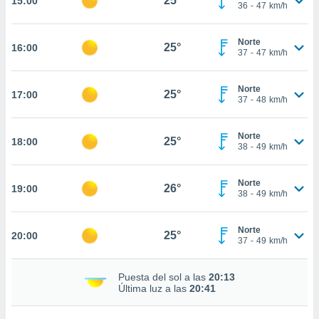
25°
15:00
te
36
-
47
km/h
 de que
talarán
Norte
e sean
25°
16:00
37
-
47
km/h
para
a
por el sitio
Norte
25°
17:00
o se
37
-
48
km/h
cookies para
Norte
nto ni para
25°
18:00
38
-
49
km/h
licidad o
ado, aunque
Norte
26°
19:00
sualizar
38
-
49
km/h
general no
ada. Puedes
Norte
 instalación
25°
20:00
37
-
49
km/h
y acceder a
io web a
ste abono
Puesta del sol a las
20:13
Última luz a las
20:41
 botón
.