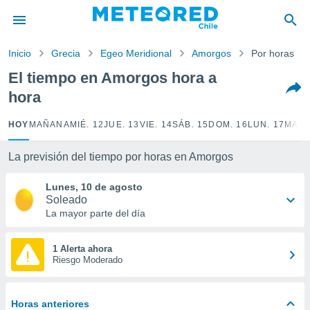
privacidad
o de
Inicio
Grecia
Egeo Meridional
Amorgos
Por horas
eteored.cl)
borado por
El tiempo en Amorgos hora a
es para
hora
ue la
 que se
e calidad.
HOY
MAÑANA
MIÉ. 12
JUE. 13
VIE. 14
SÁB. 15
DOM. 16
LUN. 17
MAR.
eder a este
ediante las
La previsión del tiempo por horas en Amorgos
opciones:
Lunes, 10 de agosto
ookies y
Soleado
e forma
La mayor parte del día
d digital
ada, basada
1 Alerta ahora
Riesgo Moderado
mación
ediante
ecnologías
nos permite
Horas anteriores