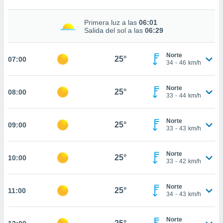
estra
ara seguir
e contenido
Primera luz a las
06:01
Salida del sol a las
06:29
stándares
ACEPTAR
sin coste.
Y
CONTINUAR
Norte
 botón
25°
07:00
34
-
46
km/h
continuar",
der a la
CONFIGURACIÓN
ndo la
Norte
25°
08:00
 de todas
33
-
44
km/h
, ya sean
de nuestros
Norte
 nos
25°
09:00
33
-
43
km/h
 y análisis
tamiento en
Norte
25°
10:00
b, así como
33
-
42
km/h
un perfil
para
Norte
ublicidad y
25°
11:00
34
-
43
km/h
do en
 mismo.
Norte