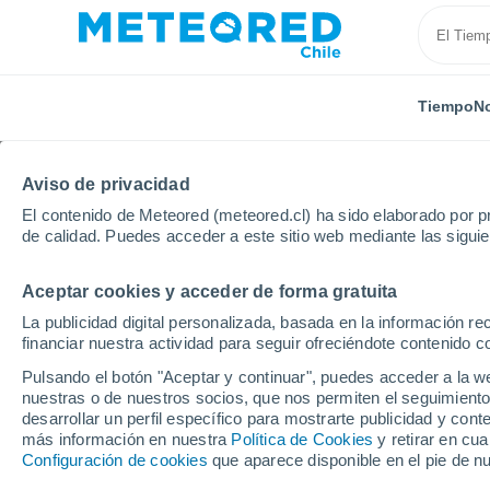
Tiempo
No
Aviso de privacidad
El contenido de Meteored (meteored.cl) ha sido elaborado por pr
de calidad. Puedes acceder a este sitio web mediante las sigui
Aceptar cookies y acceder de forma gratuita
Inicio
Francia
Provenza-Alpes-Costa Azul
Var
La publicidad digital personalizada, basada en la información r
financiar nuestra actividad para seguir ofreciéndote contenido c
El Tiempo en Ampus
Pulsando el botón "Aceptar y continuar", puedes acceder a la w
nuestras o de nuestros socios, que nos permiten el seguimiento
21:38
Jueves
desarrollar un perfil específico para mostrarte publicidad y co
más información en nuestra
Política de Cookies
y retirar en cu
Configuración de cookies
que aparece disponible en el pie de n
Cielo despejado