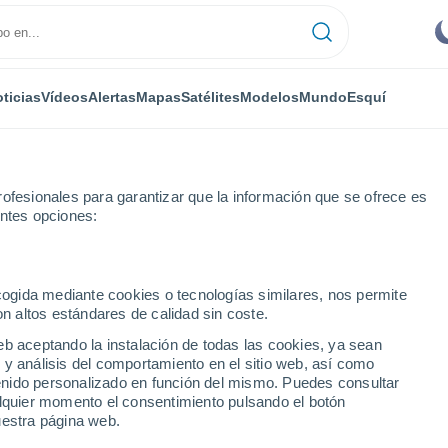
ticias
Vídeos
Alertas
Mapas
Satélites
Modelos
Mundo
Esquí
ofesionales para garantizar que la información que se ofrece es
entes opciones:
Ampus
ecogida mediante cookies o tecnologías similares, nos permite
on altos estándares de calidad sin coste.
eb aceptando la instalación de todas las cookies, ya sean
 y análisis del comportamiento en el sitio web, así como
...
ntenido personalizado en función del mismo. Puedes consultar
alquier momento el consentimiento pulsando el botón
Por hora
uestra página web.
Cielos despejados en las
próximas horas