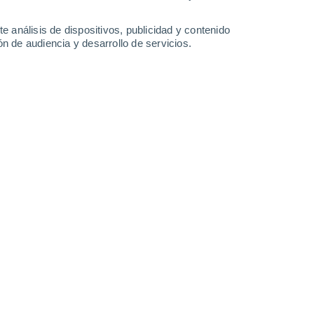
0.5 mm
34°
/
22°
37°
/
22°
36°
/
22°
37°
/
22°
e análisis de dispositivos, publicidad y contenido
n de audiencia y desarrollo de servicios.
-
34
km/h
12
-
38
km/h
11
-
35
km/h
10
-
37
km/h
osto
Oeste
3 Medio
17
-
42 km/h
FPS:
6-10
Oeste
2 Bajo
15
-
40 km/h
FPS:
no
Oeste
1 Bajo
15
-
38 km/h
FPS:
no
Noroeste
0 Bajo
12
-
36 km/h
FPS:
no