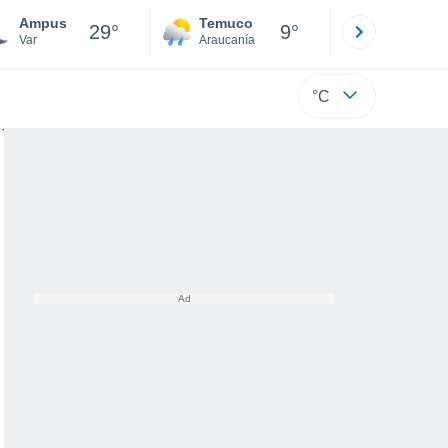
Ampus
Temuco
Osorno
29°
9°
Var
Araucanía
Los Lagos
°C