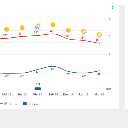
8
39°
38°
37°
37°
36°
6
36°
35°
4
25°
2
24°
23°
23°
22°
22°
22°
0.3
mm
Mié
12
Jue
13
Vie
14
Sáb
15
Dom
16
Lun
17
Mar
18
Mínima
Lluvia