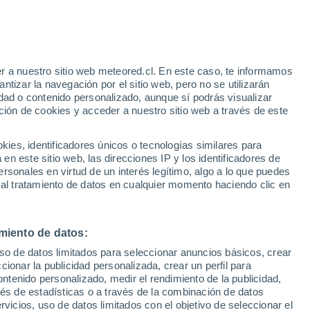
Aviso de nivel naranja
Alerta importante por altas
temperaturas en Ampus hoy
e
r a nuestro sitio web meteored.cl. En este caso, te informamos
:
46%
tizar la navegación por el sitio web, pero no se utilizarán
dad o contenido personalizado, aunque sí podrás visualizar
ción de cookies y acceder a nuestro sitio web a través de este
sur
es, identificadores únicos o tecnologías similares para
n este sitio web, las direcciones IP y los identificadores de
rsonales en virtud de un interés legítimo, algo a lo que puedes
Satélites
Modelos
 al tratamiento de datos en cualquier momento haciendo clic en
miento de datos:
omingo
Lunes
Martes
Miércoles
uso de datos limitados para seleccionar anuncios básicos, crear
9 Ago
10 Ago
11 Ago
12 Ago
ccionar la publicidad personalizada, crear un perfil para
ontenido personalizado, medir el rendimiento de la publicidad,
vés de estadísticas o a través de la combinación de datos
rvicios, uso de datos limitados con el objetivo de seleccionar el
60%