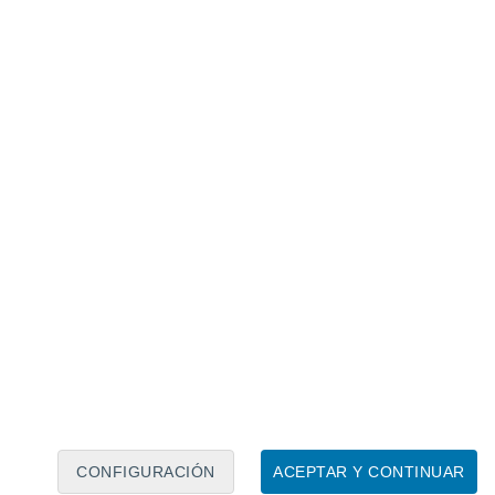
Calendario lunar
Lun
Mar
Mié
Jue
Vie
Sáb
Dom
6
7
8
9
10
11
12
13
14
15
16
17
18
19
CONFIGURACIÓN
ACEPTAR Y CONTINUAR