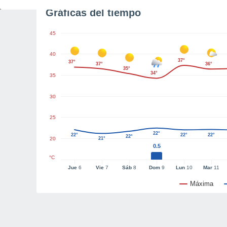
Gráficas del tiempo
45
40
37°
37°
37°
36°
35°
34°
35
30
25
22°
22°
22°
22°
22°
20
21°
0.5
°C
Jue
6
Vie
7
Sáb
8
Dom
9
Lun
10
Mar
11
Máxima