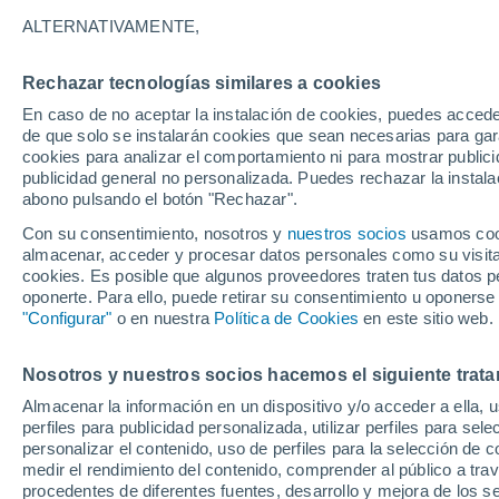
29°
ALTERNATIVAMENTE,
Rechazar tecnologías similares a cookies
Menguant
En caso de no aceptar la instalación de cookies, puedes accede
Iluminada
Sensación de 28°
de que solo se instalarán cookies que sean necesarias para garan
cookies para analizar el comportamiento ni para mostrar publici
publicidad general no personalizada. Puedes rechazar la instala
abono pulsando el botón "Rechazar".
Última hora
La nieve sorprenderá al valle de Chile centro-
Con su consentimiento, nosotros y
nuestros socios
usamos cooki
este fin de semana
almacenar, acceder y procesar datos personales como su visita e
cookies. Es posible que algunos proveedores traten tus datos pe
Tiempo 1 - 7 días
Actualidad
Mapa de temperatura
oponerte. Para ello, puede retirar su consentimiento u oponerse
"Configurar"
o en nuestra
Política de Cookies
en este sitio web.
Nosotros y nuestros socios hacemos el siguiente trata
Mañana
Sábado
D
Hoy
Almacenar la información en un dispositivo y/o acceder a ella, 
7 Ago
8 Ago
6 Ago
perfiles para publicidad personalizada, utilizar perfiles para sele
personalizar el contenido, uso de perfiles para la selección de c
medir el rendimiento del contenido, comprender al público a tra
procedentes de diferentes fuentes, desarrollo y mejora de los se