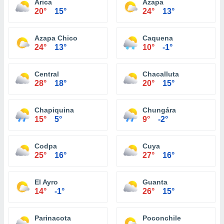
Arica
Azapa
20°
15°
24°
13°
Azapa Chico
Caquena
24°
13°
10°
-1°
Central
Chacalluta
28°
18°
20°
15°
Chapiquina
Chungára
15°
5°
9°
-2°
Codpa
Cuya
25°
16°
27°
16°
El Ayro
Guanta
14°
-1°
26°
15°
Parinacota
Poconchile