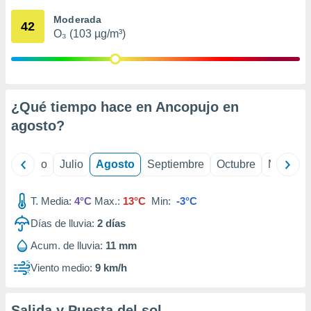
 seleccionar
o.
Moderada
42
O₃ (103 µg/m³)
calización
precisa e
ión mediante
, publicidad
¿Qué tiempo hace en Ancopujo en
dos,
agosto
?
 publicidad
,
ón de
yo
Junio
Julio
Agosto
Septiembre
Octubre
Noviemb
 desarrollo
s.
T. Media:
4°C
Max.:
13°C
Min:
-3°C
tros 1199
ios
Días de lluvia:
2
días
Acum. de lluvia:
11 mm
Viento medio:
9 km/h
Salida y Puesta del sol