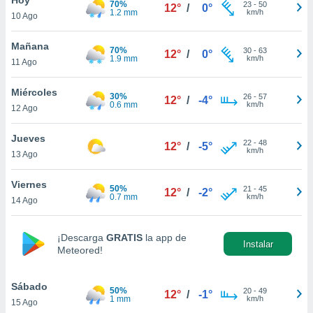
70%
23
-
50
12°
/
0°
1.2 mm
km/h
10 Ago
do en
 mismo.
sultar más
Mañana
70%
30
-
63
12°
/
0°
 en nuestra
1.9 mm
km/h
11 Ago
 Cookies
y
ualquier
Miércoles
30%
26
-
57
12°
/
-4°
0.6 mm
km/h
12 Ago
ento
 botón
ación de
Jueves
22
-
48
12°
/
-5°
kies
km/h
13 Ago
 disponible
e nuestra
Viernes
50%
21
-
45
.
12°
/
-2°
0.7 mm
km/h
14 Ago
IVAMENTE,
¡Descarga
GRATIS
la app de
Instalar
Meteored!
as
 a cookies
Sábado
 no aceptar
50%
20
-
49
12°
/
-1°
1 mm
km/h
15 Ago
ón de