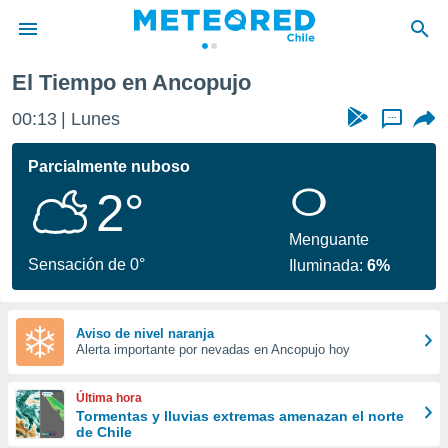
El Tiempo en Ancopujo
privacidad
00:13
Lunes
...
o de
eteored.cl)
borado por
Parcialmente nuboso
es para
2°
ue la
 que se
e calidad.
Menguante
eder a este
Sensación de 0°
Iluminada:
6%
ediante las
opciones:
ookies y
Aviso de nivel naranja
Alerta importante por nevadas en Ancopujo hoy
e forma
d digital
Última hora
ada, basada
Tormentas y lluvias extremas amenazan el norte
de Chile
mación