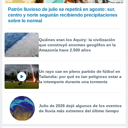
 la
Patrón lluvioso de julio se repetirá en agosto: sur,
da, crear un
centro y norte seguirán recibiendo precipitaciones
personalizar
sobre lo normal
o, uso de
a la
e contenido
Quiénes eran los Aquiry: la civilización
do, medir el
que construyó enormes geoglifos en la
 de la
Amazonía hace 2.500 años
medir el
 del
 comprender
 través de
Un rayo cae en pleno partido de fútbol en
s o a través
Tailandia: por qué es tan peligroso estar a
nación de
la intemperie durante una tormenta
edentes de
fuentes,
y mejora de
os, uso de
Julio de 2026 dejó algunos de los eventos
ados con el
de lluvia más extremos del último tiempo
 seleccionar
o.
calización