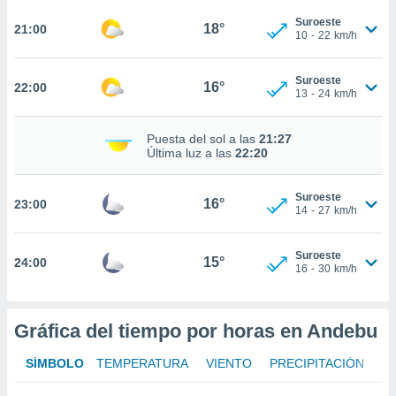
te
 de que
Suroeste
18°
21:00
10
-
22
km/h
talarán
e sean
para
Suroeste
16°
22:00
a
13
-
24
km/h
por el sitio
o se
Puesta del sol a las
21:27
cookies para
Última luz a las
22:20
nto ni para
licidad o
Suroeste
16°
23:00
14
-
27
km/h
ado, aunque
sualizar
Suroeste
general no
15°
24:00
16
-
30
km/h
ada. Puedes
 instalación
y acceder a
io web a
Gráfica del tiempo por horas en Andebu
ste abono
 botón
SÍMBOLO
TEMPERATURA
VIENTO
PRECIPITACIÓN
.