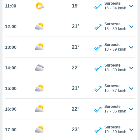
estra
Suroeste
19°
11:00
ara seguir
16
-
34
km/h
e contenido
stándares
ACEPTAR
Suroeste
sin coste.
21°
12:00
Y
18
-
39
km/h
CONTINUAR
 botón
continuar",
Suroeste
21°
13:00
der a la
CONFIGURACIÓN
18
-
39
km/h
ndo la
 de todas
, ya sean
Suroeste
22°
14:00
18
-
39
km/h
de nuestros
 nos
Suroeste
21°
15:00
 y análisis
15
-
37
km/h
tamiento en
b, así como
un perfil
Suroeste
22°
16:00
17
-
35
km/h
para
ublicidad y
Suroeste
23°
17:00
do en
19
-
39
km/h
 mismo.