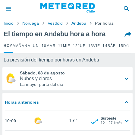
privacidad
o de
Inicio
Noruega
Vestfold
Andebu
Por horas
eteored.cl)
borado por
El tiempo en Andebu hora a hora
es para
ue la
HOY
MAÑANA
LUN. 10
MAR. 11
MIÉ. 12
JUE. 13
VIE. 14
SÁB. 15
DOM.
 que se
e calidad.
eder a este
La previsión del tiempo por horas en Andebu
ediante las
opciones:
Sábado, 08 de agosto
Nubes y claros
ookies y
La mayor parte del día
e forma
Horas anteriores
d digital
ada, basada
mación
Suroeste
ediante
17°
10:00
12
-
27
km/h
ecnologías
nos permite