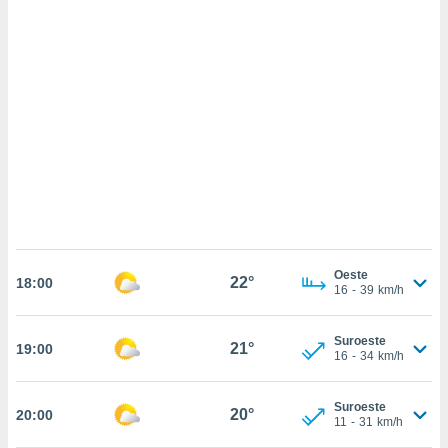
sultar más
 en nuestra
 Cookies
y
ualquier
ento
 botón
ación de
kies
 disponible
e nuestra
.
IVAMENTE,
Oeste
22°
18:00
16
-
39
km/h
as
 a cookies
Suroeste
21°
19:00
16
-
34
km/h
 no aceptar
ón de
uedes
Suroeste
20°
20:00
uestro sitio
11
-
31
km/h
ed.cl. En