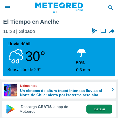
El Tiempo en Anelhe
privacidad
16:23
Sábado
...
o de
eteored.cl)
borado por
Lluvia débil
es para
30°
ue la
 que se
e calidad.
50%
eder a este
Sensación de 29°
0.3 mm
ediante las
opciones:
Última hora
ookies y
Un sistema de altura traerá intensas lluvias al
e forma
Norte de Chile: alerta por isoterma cero alta
d digital
¡Descarga
GRATIS
la app de
Instalar
ada, basada
Meteored!
mación