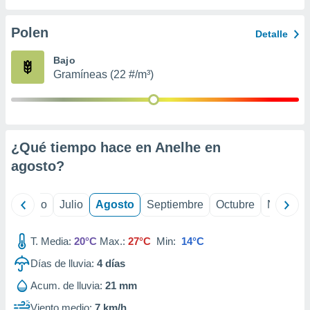
 seleccionar
o.
Polen
Detalle
calización
precisa e
Bajo
ión mediante
Gramíneas (22 #/m³)
, publicidad
dos,
 publicidad
,
¿Qué tiempo hace en Anelhe en
ón de
agosto
?
 desarrollo
s.
tros 1199
yo
Junio
Julio
Agosto
Septiembre
Octubre
Noviemb
ios
T. Media:
20°C
Max.:
27°C
Min:
14°C
Días de lluvia:
4
días
Acum. de lluvia:
21 mm
Viento medio:
7 km/h