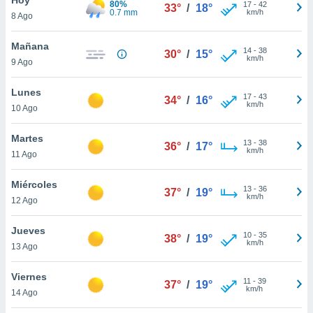
80%
17
-
42
33°
/
18°
0.7 mm
km/h
8 Ago
do en
 mismo.
sultar más
Mañana
14
-
38
30°
/
15°
 en nuestra
km/h
9 Ago
 Cookies
y
ualquier
Lunes
17
-
43
34°
/
16°
km/h
10 Ago
ento
 botón
ación de
Martes
13
-
38
36°
/
17°
kies
km/h
11 Ago
 disponible
e nuestra
Miércoles
13
-
36
.
37°
/
19°
km/h
12 Ago
IVAMENTE,
Jueves
10
-
35
38°
/
19°
km/h
13 Ago
as
 a cookies
Viernes
11
-
39
37°
/
19°
km/h
 no aceptar
14 Ago
ón de