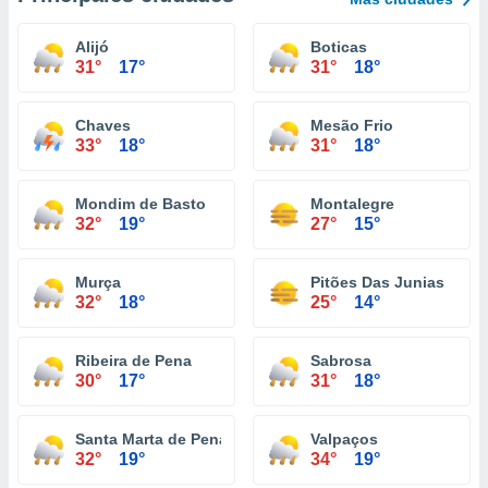
Alijó
Boticas
31°
17°
31°
18°
Chaves
Mesão Frio
33°
18°
31°
18°
Mondim de Basto
Montalegre
32°
19°
27°
15°
Murça
Pitões Das Junias
32°
18°
25°
14°
Ribeira de Pena
Sabrosa
30°
17°
31°
18°
Santa Marta de Penaguião
Valpaços
32°
19°
34°
19°