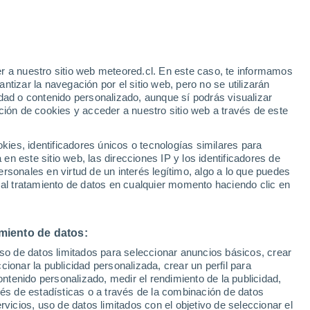
Aviso de nivel amarillo
Alerta moderada por otros en Antón
hoy
e
r a nuestro sitio web meteored.cl. En este caso, te informamos
:
13%
tizar la navegación por el sitio web, pero no se utilizarán
dad o contenido personalizado, aunque sí podrás visualizar
ción de cookies y acceder a nuestro sitio web a través de este
es, identificadores únicos o tecnologías similares para
n este sitio web, las direcciones IP y los identificadores de
rsonales en virtud de un interés legítimo, algo a lo que puedes
Satélites
Modelos
 al tratamiento de datos en cualquier momento haciendo clic en
miento de datos:
iércoles
Jueves
Viernes
Sábado
uso de datos limitados para seleccionar anuncios básicos, crear
19 Ago
20 Ago
21 Ago
22 Ago
ccionar la publicidad personalizada, crear un perfil para
ontenido personalizado, medir el rendimiento de la publicidad,
vés de estadísticas o a través de la combinación de datos
rvicios, uso de datos limitados con el objetivo de seleccionar el
90%
90%
90%
80%