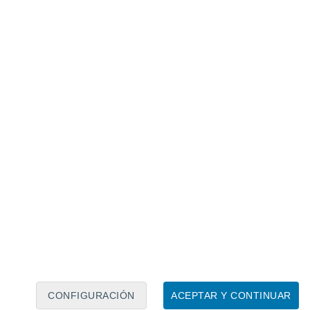
Calendario lunar
Lun
Mar
Mié
Jue
Vie
Sáb
Dom
9
10
11
12
13
14
15
16
17
18
19
20
21
22
CONFIGURACIÓN
ACEPTAR Y CONTINUAR