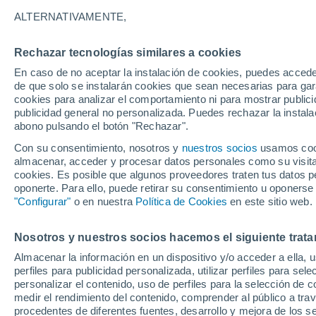
26°
ALTERNATIVAMENTE,
Rechazar tecnologías similares a cookies
Menguant
En caso de no aceptar la instalación de cookies, puedes accede
Iluminada
Sensación de 27°
de que solo se instalarán cookies que sean necesarias para garan
cookies para analizar el comportamiento ni para mostrar publici
publicidad general no personalizada. Puedes rechazar la instala
abono pulsando el botón "Rechazar".
Última hora
Heladas iniciales darán paso a un ciclón que
Con su consentimiento, nosotros y
nuestros socios
usamos cooki
promete lluvia en la zona central
almacenar, acceder y procesar datos personales como su visita e
cookies. Es posible que algunos proveedores traten tus datos pe
Tiempo 1 - 7 días
Actualidad
Mapa de nubosidad
oponerte. Para ello, puede retirar su consentimiento u oponerse
"Configurar"
o en nuestra
Política de Cookies
en este sitio web.
Nosotros y nuestros socios hacemos el siguiente trata
Lunes
Martes
M
Domingo
Almacenar la información en un dispositivo y/o acceder a ella, 
17 Ago
18 Ago
16 Ago
perfiles para publicidad personalizada, utilizar perfiles para sele
personalizar el contenido, uso de perfiles para la selección de c
medir el rendimiento del contenido, comprender al público a tra
procedentes de diferentes fuentes, desarrollo y mejora de los se
90%
90%
90%