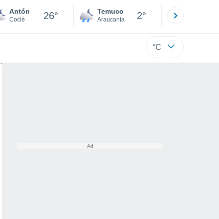
Antón
Temuco
Osorno
26°
2°
Coclé
Araucanía
Los Lagos
°C