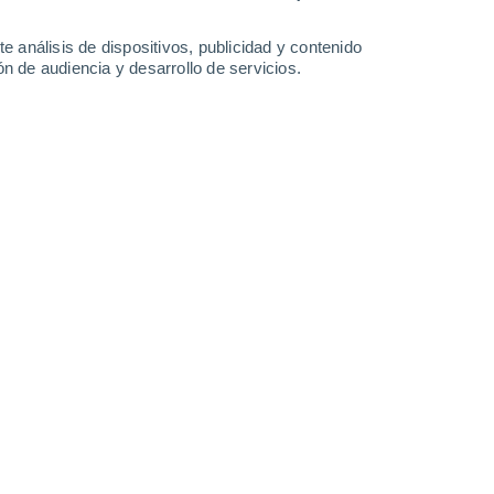
2.6 mm
5 mm
5.6 mm
2.9 mm
32°
/
25°
33°
/
25°
31°
/
24°
29°
/
24°
e análisis de dispositivos, publicidad y contenido
n de audiencia y desarrollo de servicios.
-
50
km/h
20
-
45
km/h
13
-
34
km/h
6
-
25
km/h
Oeste
0 Bajo
4
-
15 km/h
FPS:
no
Noroeste
0 Bajo
5
-
16 km/h
FPS:
no
Noroeste
0 Bajo
8
-
18 km/h
FPS:
no
Oeste
4 Medio
4
-
20 km/h
FPS:
6-10