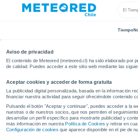
Tiempo
No
Aviso de privacidad
El contenido de Meteored (meteored.cl) ha sido elaborado por pr
de calidad. Puedes acceder a este sitio web mediante las sigui
Aceptar cookies y acceder de forma gratuita
Inicio
Panamá
Coclé
Antón
Próxima seman
La publicidad digital personalizada, basada en la información r
financiar nuestra actividad para seguir ofreciéndote contenido c
El Tiempo en Antón p
Pulsando el botón "Aceptar y continuar", puedes acceder a la w
nuestras o de nuestros socios, que nos permiten el seguimiento
03:18
Domingo
desarrollar un perfil específico para mostrarte publicidad y co
más información en nuestra
Política de Cookies
y retirar en cu
Configuración de cookies
que aparece disponible en el pie de n
Parcialmente nuboso