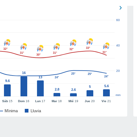
60
40
33°
32°
32°
31°
31°
31°
30°
20
16
25°
25°
24°
13
24°
23°
9.6
5.6
5
2.8
2.6
mm
Sáb
15
Dom
16
Lun
17
Mar
18
Mié
19
Jue
20
Vie
21
Mínima
Lluvia