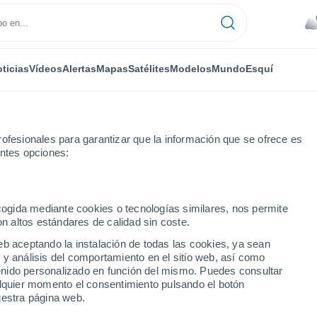
ticias
Vídeos
Alertas
Mapas
Satélites
Modelos
Mundo
Esquí
ofesionales para garantizar que la información que se ofrece es
entes opciones:
a
ecogida mediante cookies o tecnologías similares, nos permite
on altos estándares de calidad sin coste.
róxima semana
eb aceptando la instalación de todas las cookies, ya sean
 y análisis del comportamiento en el sitio web, así como
...
ntenido personalizado en función del mismo. Puedes consultar
alquier momento el consentimiento pulsando el botón
Por hora
uestra página web.
Cielos nubosos en las próximas
horas