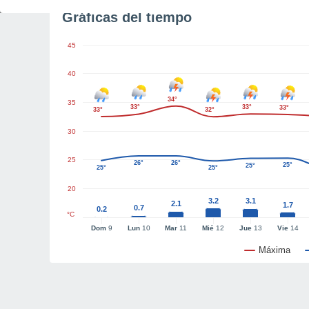
Gráficas del tiempo
45
40
34°
35
33°
33°
33°
33°
32°
30
25
26°
26°
25°
25°
25°
25°
20
3.2
3.1
2.1
1.7
0.7
0.2
°C
Dom
9
Lun
10
Mar
11
Mié
12
Jue
13
Vie
14
Máxima