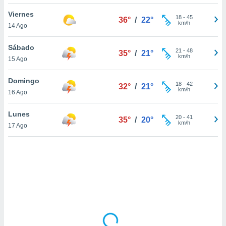
uedes
uestro sitio
Viernes
18
-
45
36°
/
22°
ed.cl. En
km/h
14 Ago
te
 de que
Sábado
talarán
21
-
48
35°
/
21°
km/h
15 Ago
e sean
para
a
Domingo
18
-
42
32°
/
21°
por el sitio
km/h
16 Ago
o se
cookies para
Lunes
20
-
41
35°
/
20°
km/h
17 Ago
nto ni para
licidad o
ado, aunque
sualizar
general no
ada. Puedes
 instalación
y acceder a
io web a
ste abono