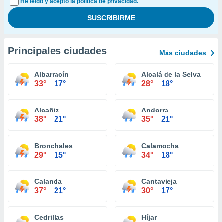
He leído y acepto la política de privacidad.
Principales ciudades
Más ciudades
Albarracín
Alcalá de la Selva
33°
17°
28°
18°
Alcañiz
Andorra
38°
21°
35°
21°
Bronchales
Calamocha
29°
15°
34°
18°
Calanda
Cantavieja
37°
21°
30°
17°
Cedrillas
Híjar