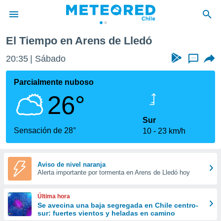
dó
El Tiempo en Arens de Lledó
privacidad
20:35
Sábado
...
o de
eteored.cl)
borado por
Parcialmente nuboso
es para
26°
ue la
 que se
e calidad.
Sur
eder a este
Sensación de 28°
10
23 km/h
ediante las
opciones:
ookies y
Aviso de nivel naranja
Alerta importante por tormenta en Arens de Lledó hoy
e forma
d digital
Última hora
ada, basada
Se avecina una baja segregada en Chile centro-
sur: fuertes vientos y heladas en camino
mación