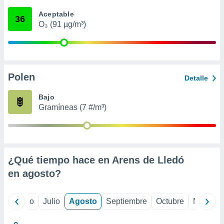
 seleccionar
o.
Aceptable
36
O₃ (91 µg/m³)
calización
precisa e
ión mediante
, publicidad
Polen
Detalle
dos,
 publicidad
Bajo
,
Gramíneas (7 #/m³)
ón de
 desarrollo
s.
tros 1199
ios
¿Qué tiempo hace en Arens de Lledó
en
agosto
?
yo
Junio
Julio
Agosto
Septiembre
Octubre
Noviemb