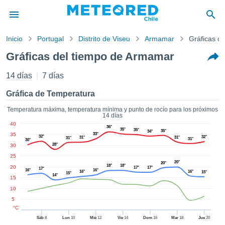
Inicio
Portugal
Distrito de Viseu
Armamar
Gráficas de
privacidad
Gráficas del tiempo de Armamar
enido de
eteored.cl)
14 días
7 días
aborado por
ales para
Gráfica de Temperatura
ar que la
ón que se
Temperatura máxima, temperatura mínima y punto de rocío para los próximos
14 días
de calidad.
40
eder a este
36°
35°
35°
35°
34°
35
33°
ediante las
32°
32°
31°
31°
31°
31°
30°
28°
30
 opciones:
25
20°
20°
cookies y
18°
18°
20
17°
17°
17°
16°
16°
16°
16°
15°
15°
de forma
14°
15
uita
10
dad digital
5
ada, basada
°C
formación
Sáb
8
Lun
10
Mié
12
Vie
14
Dom
16
Mar
18
Jue
20