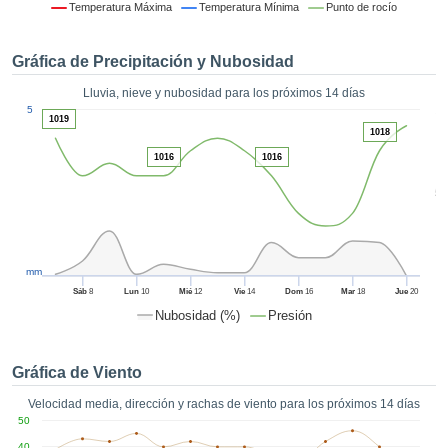
 mediante
Temperatura Máxima
Temperatura Mínima
Punto de rocío
tecnologías
nos permite
Gráfica de Precipitación y Nubosidad
r nuestra
para seguir
Lluvia, nieve y nubosidad para los próximos 14 días
e contenido
1
5
estándares
1019
ACEPTAR
1018
 sin coste.
Y
1016
1016
CONTINUAR
 el botón
continuar",
5
ceder a la
CONFIGURACIÓN
tando la
n de todas
s, ya sean
mm
de nuestros
Sáb
8
Lun
10
Mié
12
Vie
14
Dom
16
Mar
18
Jue
20
 que nos
Nubosidad (%)
Presión
ten el
 y análisis
tamiento en
Gráfica de Viento
b, así como
r un perfil
Velocidad media, dirección y rachas de viento para los próximos 14 días
ico para
50
ublicidad y
40