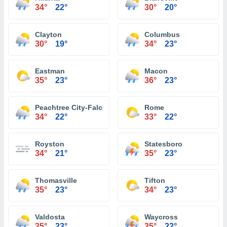
34°
22°
30°
20°
Clayton
Columbus
30°
19°
34°
23°
Eastman
Macon
35°
23°
36°
23°
Peachtree City-Falcon Field Atlanta
Rome
34°
22°
33°
22°
Royston
Statesboro
34°
21°
35°
23°
Thomasville
Tifton
35°
23°
34°
23°
Valdosta
Waycross
35°
23°
35°
22°