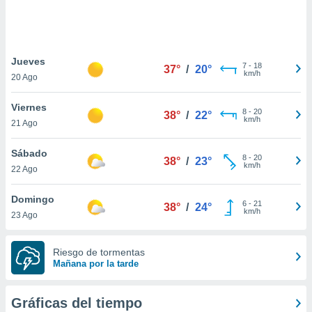
 botón
.
nto,
Jueves
7
-
18
37°
/
20°
km/h
20 Ago
cios
kies,
Viernes
ores únicos
8
-
20
38°
/
22°
km/h
21 Ago
as similares
nar,
rocesar
Sábado
8
-
20
38°
/
23°
onales como
km/h
22 Ago
 este sitio
recciones IP
Domingo
ficadores de
6
-
21
38°
/
24°
km/h
23 Ago
 posible
s
 traten tus
Riesgo de tormentas
nales en
Mañana por la tarde
 interés
go a lo que
nerte. Para
Gráficas del tiempo
retirar su