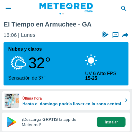
El Tiempo en Armuchee - GA
privacidad
16:06
Lunes
...
o de
eteored.cl)
borado por
Nubes y claros
es para
32°
ue la
 que se
e calidad.
UV
6 Alto
FPS
eder a este
Sensación de 37°
15-25
ediante las
opciones:
ookies y
Última hora
e forma
Hasta el domingo podría llover en la zona central
d digital
¡Descarga
GRATIS
la app de
Instalar
ada, basada
Meteored!
mación