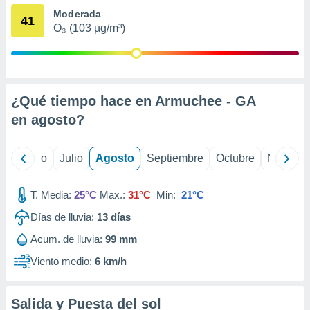
 seleccionar
Moderada
o.
41
O₃ (103 µg/m³)
calización
precisa e
ión mediante
, publicidad
¿Qué tiempo hace en Armuchee - GA
dos,
en
agosto
?
 publicidad
,
ón de
yo
Junio
Julio
Agosto
Septiembre
Octubre
Noviemb
 desarrollo
s.
T. Media:
25°C
Max.:
31°C
Min:
21°C
tros 1199
ios
Días de lluvia:
13
días
Acum. de lluvia:
99 mm
Viento medio:
6 km/h
Salida y Puesta del sol