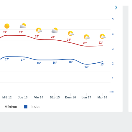
5
27°
27°
4
25°
25°
24°
22°
22°
3
17°
17°
16°
16°
16°
2
15°
14°
1
mm
Mié
12
Jue
13
Vie
14
Sáb
15
Dom
16
Lun
17
Mar
18
Mínima
Lluvia