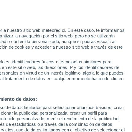
r a nuestro sitio web meteored.cl. En este caso, te informamos
/h
tizar la navegación por el sitio web, pero no se utilizarán
dad o contenido personalizado, aunque sí podrás visualizar
ción de cookies y acceder a nuestro sitio web a través de este
sur
es, identificadores únicos o tecnologías similares para
n este sitio web, las direcciones IP y los identificadores de
rsonales en virtud de un interés legítimo, algo a lo que puedes
ites
Modelos
 al tratamiento de datos en cualquier momento haciendo clic en
miento de datos:
omingo
Lunes
Martes
Miércoles
uso de datos limitados para seleccionar anuncios básicos, crear
9 Ago
10 Ago
11 Ago
12 Ago
ccionar la publicidad personalizada, crear un perfil para
ontenido personalizado, medir el rendimiento de la publicidad,
vés de estadísticas o a través de la combinación de datos
rvicios, uso de datos limitados con el objetivo de seleccionar el
40%