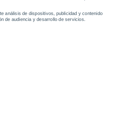
0.3 mm
25°
/
13°
25°
/
15°
24°
/
14°
27°
/
17°
e análisis de dispositivos, publicidad y contenido
n de audiencia y desarrollo de servicios.
-
37
km/h
13
-
30
km/h
17
-
37
km/h
17
-
40
km/h
osto
Noroeste
3 Medio
16
-
35 km/h
FPS:
6-10
uboso
Noroeste
2 Bajo
16
-
35 km/h
FPS:
no
uboso
Noroeste
2 Bajo
17
-
35 km/h
FPS:
no
Noroeste
1 Bajo
17
-
35 km/h
FPS:
no