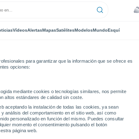
ticias
Vídeos
Alertas
Mapas
Satélites
Modelos
Mundo
Esquí
ofesionales para garantizar que la información que se ofrece es
entes opciones:
on
ecogida mediante cookies o tecnologías similares, nos permite
on altos estándares de calidad sin coste.
eb aceptando la instalación de todas las cookies, ya sean
 y análisis del comportamiento en el sitio web, así como
...
ntenido personalizado en función del mismo. Puedes consultar
alquier momento el consentimiento pulsando el botón
Por hora
uestra página web.
Cielos nubosos en las próximas
horas