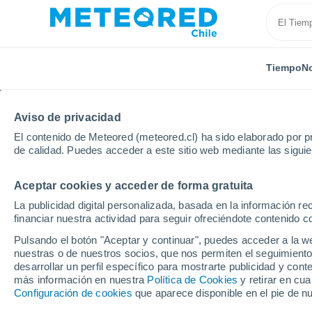
Tiempo
No
Aviso de privacidad
El contenido de Meteored (meteored.cl) ha sido elaborado por pr
de calidad. Puedes acceder a este sitio web mediante las sigui
Aceptar cookies y acceder de forma gratuita
Inicio
Reino Unido
Sudoeste de Inglaterra
Asht
La publicidad digital personalizada, basada en la información r
financiar nuestra actividad para seguir ofreciéndote contenido c
El Tiempo en Ashton
Pulsando el botón "Aceptar y continuar", puedes acceder a la w
nuestras o de nuestros socios, que nos permiten el seguimiento
14:53
Jueves
desarrollar un perfil específico para mostrarte publicidad y co
más información en nuestra
Política de Cookies
y retirar en cu
Configuración de cookies
que aparece disponible en el pie de n
Cubierto