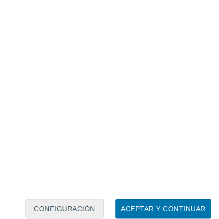
Calendario lunar
Lun
Mar
Mié
Jue
Vie
Sáb
Dom
6
7
8
9
10
11
12
13
14
15
16
17
18
19
CONFIGURACIÓN
ACEPTAR Y CONTINUAR