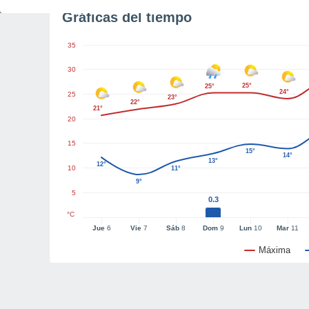
Gráficas del tiempo
35
30
25°
25°
24°
25
23°
22°
21°
20
15
15°
14°
13°
12°
10
11°
9°
5
0.3
°C
Jue
6
Vie
7
Sáb
8
Dom
9
Lun
10
Mar
11
Máxima