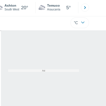
Ashton
Temuco
Osorno
20°
5°
South West
Araucanía
Los Lagos
°C