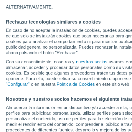
20°
ALTERNATIVAMENTE,
Rechazar tecnologías similares a cookies
Noroeste
En caso de no aceptar la instalación de cookies, puedes accede
Sensación de 20°
16
-
35 km
de que solo se instalarán cookies que sean necesarias para garan
cookies para analizar el comportamiento ni para mostrar publici
publicidad general no personalizada. Puedes rechazar la instala
abono pulsando el botón "Rechazar".
Última hora
La nieve sorprenderá al valle de Chile centro-
Con su consentimiento, nosotros y
nuestros socios
usamos cooki
este fin de semana
almacenar, acceder y procesar datos personales como su visita e
cookies. Es posible que algunos proveedores traten tus datos pe
Tiempo 1 - 7 días
Actualidad
Mapa de lluvia
Satél
oponerte. Para ello, puede retirar su consentimiento u oponerse
"Configurar"
o en nuestra
Política de Cookies
en este sitio web.
Nosotros y nuestros socios hacemos el siguiente trata
Mañana
Sábado
D
Hoy
Almacenar la información en un dispositivo y/o acceder a ella, 
7 Ago
8 Ago
6 Ago
perfiles para publicidad personalizada, utilizar perfiles para sele
personalizar el contenido, uso de perfiles para la selección de c
medir el rendimiento del contenido, comprender al público a tra
procedentes de diferentes fuentes, desarrollo y mejora de los se