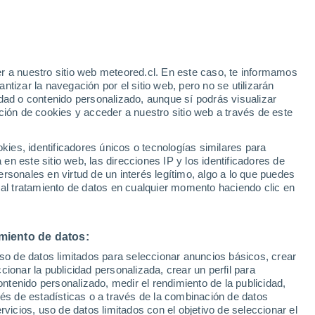
r a nuestro sitio web meteored.cl. En este caso, te informamos
/h
tizar la navegación por el sitio web, pero no se utilizarán
dad o contenido personalizado, aunque sí podrás visualizar
ción de cookies y acceder a nuestro sitio web a través de este
es, identificadores únicos o tecnologías similares para
na
n este sitio web, las direcciones IP y los identificadores de
rsonales en virtud de un interés legítimo, algo a lo que puedes
ites
Modelos
 al tratamiento de datos en cualquier momento haciendo clic en
miento de datos:
omingo
Lunes
Martes
Miércoles
uso de datos limitados para seleccionar anuncios básicos, crear
9 Ago
10 Ago
11 Ago
12 Ago
ccionar la publicidad personalizada, crear un perfil para
ontenido personalizado, medir el rendimiento de la publicidad,
vés de estadísticas o a través de la combinación de datos
rvicios, uso de datos limitados con el objetivo de seleccionar el
70%
60%