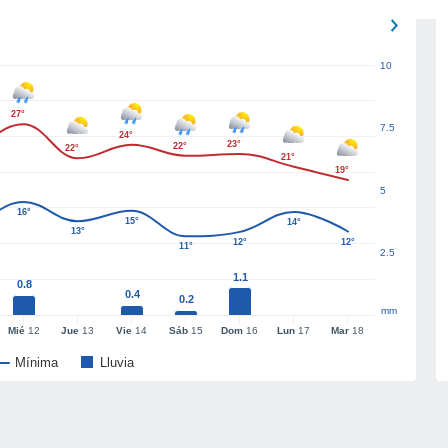
10
27°
7.5
24°
23°
22°
22°
21°
19°
5
16°
15°
14°
13°
12°
12°
11°
2.5
1.1
0.8
0.4
0.2
mm
Mié
12
Jue
13
Vie
14
Sáb
15
Dom
16
Lun
17
Mar
18
Mínima
Lluvia