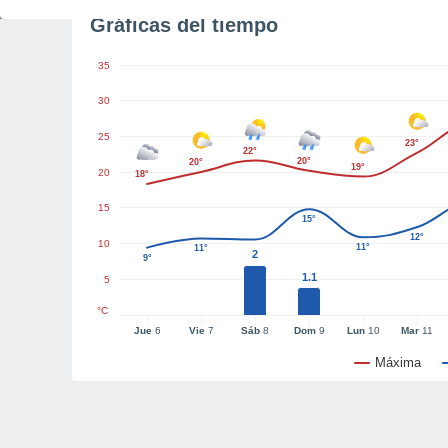
Gráficas del tiempo
35
30
25
23°
22°
20°
20°
19°
20
18°
15
15°
12°
10
11°
11°
2
9°
1.1
5
°C
Jue
6
Vie
7
Sáb
8
Dom
9
Lun
10
Mar
11
Máxima