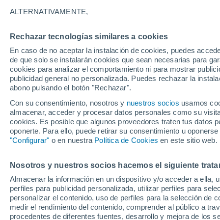
10°
ALTERNATIVAMENTE,
Rechazar tecnologías similares a cookies
Oeste
En caso de no aceptar la instalación de cookies, puedes accede
Sensación de 10°
14
-
28 km
de que solo se instalarán cookies que sean necesarias para garan
cookies para analizar el comportamiento ni para mostrar publici
publicidad general no personalizada. Puedes rechazar la instala
abono pulsando el botón "Rechazar".
Predicción
ECMWF actualiza su pronóstico para Chile:
Con su consentimiento, nosotros y
nuestros socios
usamos cooki
agosto, septiembre y octubre mantendrían u
almacenar, acceder y procesar datos personales como su visita e
señal favorable para las lluvias
cookies. Es posible que algunos proveedores traten tus datos pe
Tiempo 1 - 7 días
Actualidad
Mapa de lluvia
Satél
oponerte. Para ello, puede retirar su consentimiento u oponerse
"Configurar"
o en nuestra
Política de Cookies
en este sitio web.
Nosotros y nuestros socios hacemos el siguiente trata
Mañana
Sábado
D
Hoy
Almacenar la información en un dispositivo y/o acceder a ella, 
7 Ago
8 Ago
6 Ago
perfiles para publicidad personalizada, utilizar perfiles para sele
personalizar el contenido, uso de perfiles para la selección de c
medir el rendimiento del contenido, comprender al público a tra
procedentes de diferentes fuentes, desarrollo y mejora de los se
60%