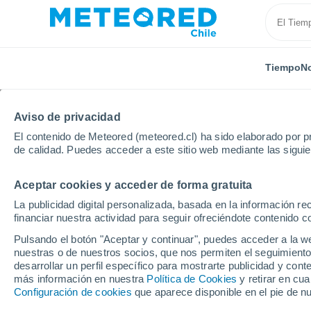
Tiempo
No
Aviso de privacidad
El contenido de Meteored (meteored.cl) ha sido elaborado por pr
de calidad. Puedes acceder a este sitio web mediante las sigui
Aceptar cookies y acceder de forma gratuita
Inicio
Irlanda
Condado de Dublín
Ashtown
La publicidad digital personalizada, basada en la información r
financiar nuestra actividad para seguir ofreciéndote contenido c
El Tiempo en Ashtown
Pulsando el botón "Aceptar y continuar", puedes acceder a la w
nuestras o de nuestros socios, que nos permiten el seguimiento
07:08
Jueves
desarrollar un perfil específico para mostrarte publicidad y co
más información en nuestra
Política de Cookies
y retirar en cu
Configuración de cookies
que aparece disponible en el pie de n
Soleado