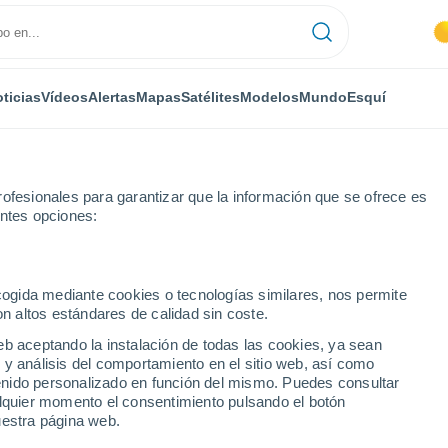
ticias
Vídeos
Alertas
Mapas
Satélites
Modelos
Mundo
Esquí
ofesionales para garantizar que la información que se ofrece es
entes opciones:
ecogida mediante cookies o tecnologías similares, nos permite
on altos estándares de calidad sin coste.
eb aceptando la instalación de todas las cookies, ya sean
 y análisis del comportamiento en el sitio web, así como
...
ntenido personalizado en función del mismo. Puedes consultar
alquier momento el consentimiento pulsando el botón
Por hora
uestra página web.
Cielos cubiertos en las próximas
horas