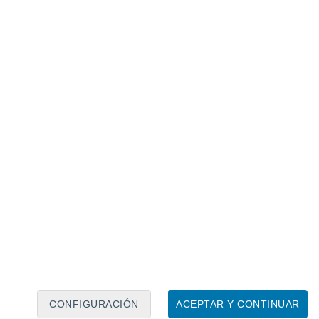
Calendario lunar
Lun
Mar
Mié
Jue
Vie
Sáb
Dom
6
7
8
9
10
11
12
13
14
15
16
17
18
19
CONFIGURACIÓN
ACEPTAR Y CONTINUAR