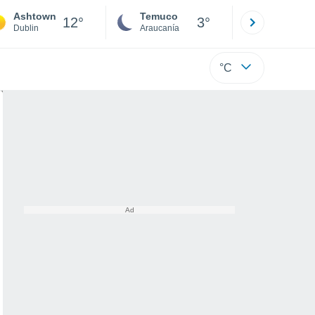
Ashtown
Temuco
Osorno
12°
3°
Dublin
Araucanía
Los Lagos
°C