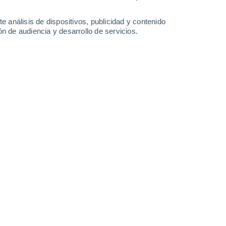
1.1 mm
0.8 mm
20°
/
15°
19°
/
11°
23°
/
12°
27°
/
16°
e análisis de dispositivos, publicidad y contenido
n de audiencia y desarrollo de servicios.
-
41
km/h
18
-
43
km/h
15
-
35
km/h
15
-
43
km/h
gosto
Oeste
0 Bajo
14
-
28 km/h
FPS:
no
Oeste
1 Bajo
13
-
28 km/h
FPS:
no
Oeste
1 Bajo
13
-
30 km/h
FPS:
no
Oeste
3 Medio
14
-
34 km/h
FPS:
6-10