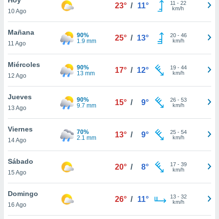
11
-
22
23°
/
11°
km/h
10 Ago
do en
 mismo.
sultar más
Mañana
90%
20
-
46
25°
/
13°
 en nuestra
1.9 mm
km/h
11 Ago
 Cookies
y
ualquier
Miércoles
90%
19
-
44
17°
/
12°
13 mm
km/h
12 Ago
ento
 botón
ación de
Jueves
90%
26
-
53
15°
/
9°
kies
9.7 mm
km/h
13 Ago
 disponible
e nuestra
Viernes
70%
25
-
54
.
13°
/
9°
2.1 mm
km/h
14 Ago
IVAMENTE,
Sábado
17
-
39
20°
/
8°
km/h
15 Ago
as
 a cookies
Domingo
13
-
32
26°
/
11°
km/h
 no aceptar
16 Ago
ón de