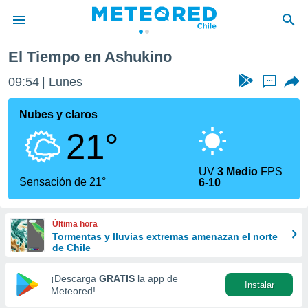
El Tiempo en Ashukino
privacidad
09:54
Lunes
...
o de
eteored.cl)
borado por
Nubes y claros
es para
21°
ue la
 que se
e calidad.
UV
3 Medio
FPS
eder a este
Sensación de 21°
6-10
ediante las
opciones:
Última hora
ookies y
Tormentas y lluvias extremas amenazan el norte
e forma
de Chile
d digital
¡Descarga
GRATIS
la app de
Instalar
ada, basada
Meteored!
mación