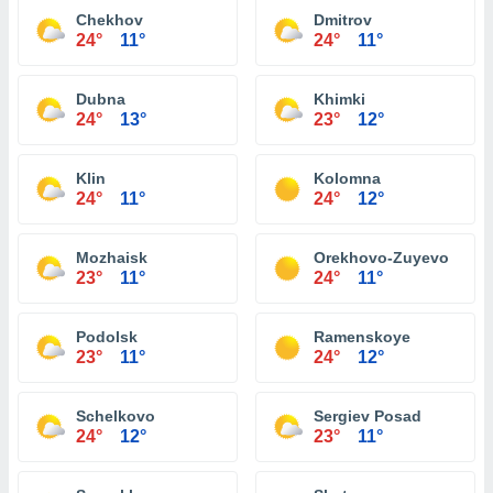
Chekhov
Dmitrov
24°
11°
24°
11°
Dubna
Khimki
24°
13°
23°
12°
Klin
Kolomna
24°
11°
24°
12°
Mozhaisk
Orekhovo-Zuyevo
23°
11°
24°
11°
Podolsk
Ramenskoye
23°
11°
24°
12°
Schelkovo
Sergiev Posad
24°
12°
23°
11°