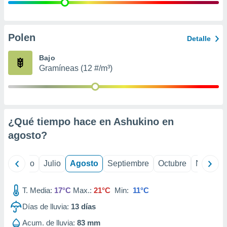
 seleccionar
o.
calización
precisa e
Polen
Detalle
ión mediante
Bajo
, publicidad
Gramíneas (12 #/m³)
dos,
 publicidad
,
ón de
¿Qué tiempo hace en Ashukino en
 desarrollo
s.
agosto
?
tros 1199
ios
yo
Junio
Julio
Agosto
Septiembre
Octubre
Noviemb
T. Media:
17°C
Max.:
21°C
Min:
11°C
Días de lluvia:
13
días
Acum. de lluvia:
83 mm