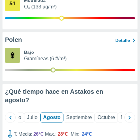
Moderada
 seleccionar
51
o.
O₃ (133 µg/m³)
calización
precisa e
ión mediante
Polen
, publicidad
Detalle
dos,
Bajo
 publicidad
Gramíneas (6 #/m³)
,
ón de
 desarrollo
s.
¿Qué tiempo hace en Astakos en
tros 1199
ios
agosto
?
yo
Junio
Julio
Agosto
Septiembre
Octubre
Noviemb
T. Media:
26°C
Max.:
28°C
Min:
24°C