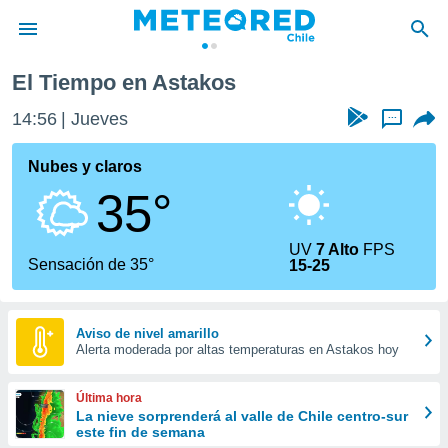
El Tiempo en Astakos
privacidad
14:56
Jueves
...
o de
eteored.cl)
borado por
Nubes y claros
es para
35°
ue la
 que se
e calidad.
UV
7 Alto
FPS
eder a este
Sensación de 35°
15-25
ediante las
opciones:
ookies y
Aviso de nivel amarillo
Alerta moderada por altas temperaturas en Astakos hoy
e forma
d digital
Última hora
ada, basada
La nieve sorprenderá al valle de Chile centro-sur
este fin de semana
mación