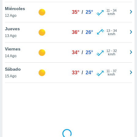
uedes
uestro sitio
Miércoles
11
-
34
35°
/
25°
ed.cl. En
km/h
12 Ago
te
 de que
Jueves
talarán
13
-
34
36°
/
26°
km/h
13 Ago
e sean
para
a
Viernes
12
-
32
34°
/
25°
por el sitio
km/h
14 Ago
o se
cookies para
Sábado
11
-
37
33°
/
24°
km/h
15 Ago
nto ni para
licidad o
ado, aunque
sualizar
general no
ada. Puedes
 instalación
y acceder a
io web a
ste abono