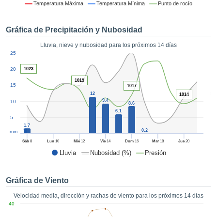
 mediante
Temperatura Máxima
Temperatura Mínima
Punto de rocío
tecnologías
nos permite
Gráfica de Precipitación y Nubosidad
r nuestra
para seguir
Lluvia, nieve y nubosidad para los próximos 14 días
e contenido
1
25
estándares
ACEPTAR
 sin coste.
20
1023
Y
CONTINUAR
1019
 el botón
15
1017
continuar",
5
12
1014
ceder a la
9.4
10
CONFIGURACIÓN
8.6
tando la
6.1
5
n de todas
1.7
s, ya sean
0.2
mm
de nuestros
Sáb
8
Lun
10
Mié
12
Vie
14
Dom
16
Mar
18
Jue
20
 que nos
Lluvia
Nubosidad (%)
Presión
ten el
 y análisis
tamiento en
Gráfica de Viento
b, así como
r un perfil
Velocidad media, dirección y rachas de viento para los próximos 14 días
ico para
40
ublicidad y