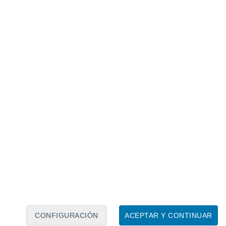
Calendario lunar
Lun
Mar
Mié
Jue
Vie
Sáb
Dom
7
8
9
10
11
12
13
14
15
16
17
18
19
20
CONFIGURACIÓN
ACEPTAR Y CONTINUAR