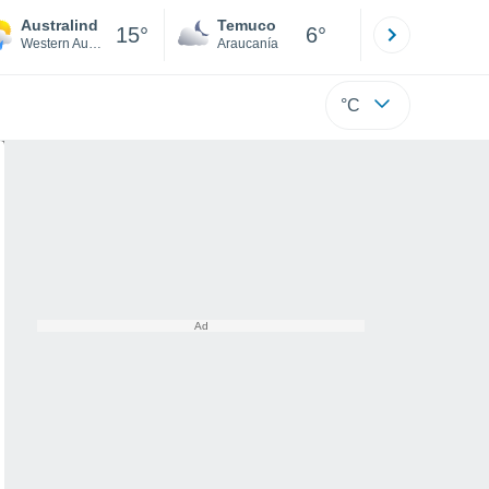
Australind
Temuco
Osorno
15°
6°
Western Australia
Araucanía
Los Lagos
°C