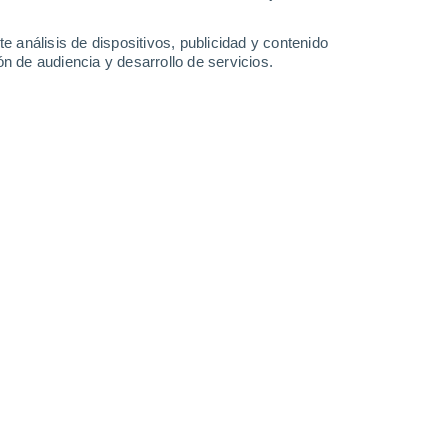
17 mm
14°
/
8°
17°
/
6°
16°
/
5°
17°
/
6°
e análisis de dispositivos, publicidad y contenido
n de audiencia y desarrollo de servicios.
-
61
km/h
14
-
27
km/h
12
-
27
km/h
13
-
28
km/h
 7 de agosto
Oeste
3 Medio
11
-
30 km/h
FPS:
6-10
uboso
Oeste
2 Bajo
15
-
35 km/h
FPS:
no
Oeste
1 Bajo
18
-
38 km/h
FPS:
no
uboso
Oeste
1 Bajo
21
-
40 km/h
FPS:
no