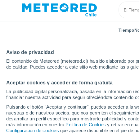
Tiempo
No
Aviso de privacidad
El contenido de Meteored (meteored.cl) ha sido elaborado por pr
de calidad. Puedes acceder a este sitio web mediante las sigui
Aceptar cookies y acceder de forma gratuita
Inicio
Australia
Australia Occidental
Australind
La publicidad digital personalizada, basada en la información r
financiar nuestra actividad para seguir ofreciéndote contenido c
El Tiempo en Australin
Pulsando el botón "Aceptar y continuar", puedes acceder a la w
nuestras o de nuestros socios, que nos permiten el seguimiento
13:03
Viernes
desarrollar un perfil específico para mostrarte publicidad y co
más información en nuestra
Política de Cookies
y retirar en cu
Configuración de cookies
que aparece disponible en el pie de n
Lluvia débil