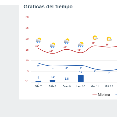
Gráficas del tiempo
30
25
20
17°
16°
16°
15°
15
14°
13°
10
9°
8°
8°
7°
5
6°
17
5°
5.2
4
1.8
°C
Vie
7
Sáb
8
Dom
9
Lun
10
Mar
11
Mié
12
Máxima