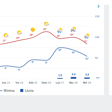
150
23°
20°
20°
19°
100
18°
17°
17°
15°
14°
50
11°
9°
9°
6°
6°
4.4
3.4
1.9
mm
Jue
13
Vie
14
Sáb
15
Dom
16
Lun
17
Mar
18
Mié
19
Mínima
Lluvia