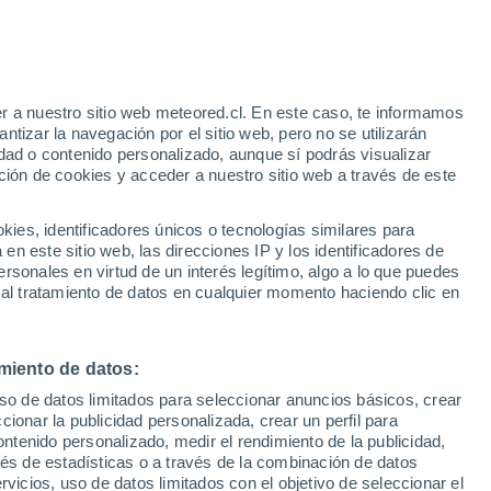
Aviso de nivel amarillo
Alerta moderada por otros en
Australind hoy
r a nuestro sitio web meteored.cl. En este caso, te informamos
tizar la navegación por el sitio web, pero no se utilizarán
dad o contenido personalizado, aunque sí podrás visualizar
ción de cookies y acceder a nuestro sitio web a través de este
sur
es, identificadores únicos o tecnologías similares para
n este sitio web, las direcciones IP y los identificadores de
rsonales en virtud de un interés legítimo, algo a lo que puedes
ites
Modelos
 al tratamiento de datos en cualquier momento haciendo clic en
miento de datos:
Lunes
Martes
Miércoles
Jueves
uso de datos limitados para seleccionar anuncios básicos, crear
10 Ago
11 Ago
12 Ago
13 Ago
ccionar la publicidad personalizada, crear un perfil para
ontenido personalizado, medir el rendimiento de la publicidad,
vés de estadísticas o a través de la combinación de datos
rvicios, uso de datos limitados con el objetivo de seleccionar el
90%