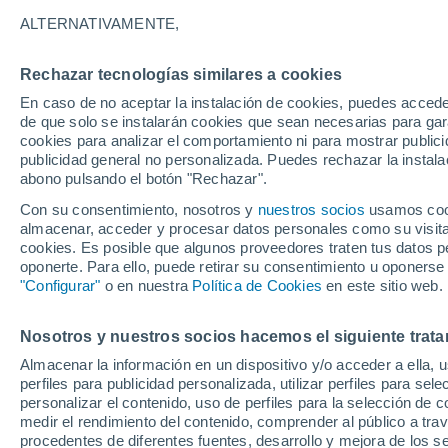
15°
ALTERNATIVAMENTE,
Rechazar tecnologías similares a cookies
30%
En caso de no aceptar la instalación de cookies, puedes accede
Sensación de 15°
0.2 mm
de que solo se instalarán cookies que sean necesarias para garan
cookies para analizar el comportamiento ni para mostrar publici
publicidad general no personalizada. Puedes rechazar la instala
abono pulsando el botón "Rechazar".
Última hora
La nieve sorprenderá al valle de Chile centro-
Con su consentimiento, nosotros y
nuestros socios
usamos cooki
este fin de semana
almacenar, acceder y procesar datos personales como su visita e
cookies. Es posible que algunos proveedores traten tus datos pe
Tiempo 1 - 7 días
Actualidad
Mapa de lluvia
Satél
oponerte. Para ello, puede retirar su consentimiento u oponerse
"Configurar"
o en nuestra
Política de Cookies
en este sitio web.
Nosotros y nuestros socios hacemos el siguiente trata
Mañana
Domingo
Hoy
Almacenar la información en un dispositivo y/o acceder a ella, 
8 Ago
9 Ago
7 Ago
perfiles para publicidad personalizada, utilizar perfiles para sele
personalizar el contenido, uso de perfiles para la selección de c
medir el rendimiento del contenido, comprender al público a tra
procedentes de diferentes fuentes, desarrollo y mejora de los se
90%
90%
90%