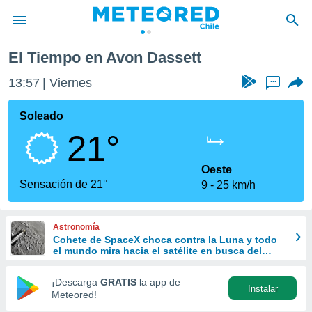
tt
El Tiempo en Avon Dassett
privacidad
13:57
Viernes
...
o de
eteored.cl)
borado por
Soleado
es para
21°
ue la
 que se
e calidad.
Oeste
eder a este
Sensación de 21°
9
25 km/h
ediante las
opciones:
Astronomía
ookies y
Cohete de SpaceX choca contra la Luna y todo
e forma
el mundo mira hacia el satélite en busca del
cráter
d digital
¡Descarga
GRATIS
la app de
Instalar
ada, basada
Meteored!
mación