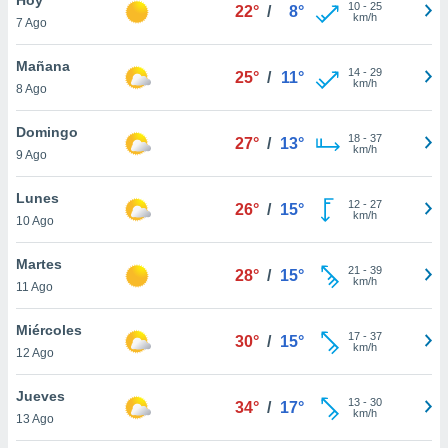
10
-
25
22°
/
8°
km/h
7 Ago
do en
 mismo.
sultar más
Mañana
14
-
29
25°
/
11°
 en nuestra
km/h
8 Ago
 Cookies
y
ualquier
Domingo
18
-
37
27°
/
13°
km/h
9 Ago
ento
 botón
ación de
Lunes
12
-
27
26°
/
15°
kies
km/h
10 Ago
 disponible
e nuestra
Martes
21
-
39
.
28°
/
15°
km/h
11 Ago
IVAMENTE,
Miércoles
17
-
37
30°
/
15°
km/h
12 Ago
as
 a cookies
Jueves
13
-
30
34°
/
17°
km/h
 no aceptar
13 Ago
ón de