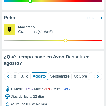
 seleccionar
o.
calización
precisa e
Polen
Detalle
ión mediante
Moderado
, publicidad
Gramíneas (41 #/m³)
dos,
 publicidad
,
ón de
¿Qué tiempo hace en Avon Dassett en
 desarrollo
s.
agosto
?
tros 1199
ios
yo
Junio
Julio
Agosto
Septiembre
Octubre
Noviemb
T. Media:
17°C
Max.:
21°C
Min:
13°C
Días de lluvia:
12
días
Acum. de lluvia:
67 mm