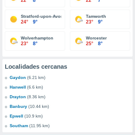
22°
8°
22°
7°
Stratford-upon-Avon
Tamworth
24°
9°
23°
9°
Wolverhampton
Worcester
23°
8°
25°
8°
Localidades cercanas
Gaydon
(6.21 km)
Hanwell
(6.6 km)
Drayton
(8.36 km)
Banbury
(10.44 km)
Epwell
(10.9 km)
Southam
(11.95 km)