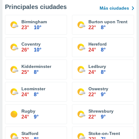
Principales ciudades
Más ciudades
Birmingham
Burton upon Trent
23°
10°
22°
8°
Coventry
Hereford
26°
10°
24°
8°
Kidderminster
Ledbury
25°
8°
24°
8°
Leominster
Oswestry
24°
8°
22°
9°
Rugby
Shrewsbury
24°
9°
22°
9°
Stafford
Stoke-on-Trent