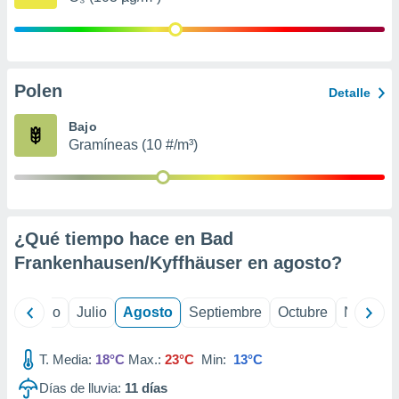
 seleccionar
o.
calización
precisa e
ión mediante
Polen
Detalle
, publicidad
Bajo
Gramíneas (10 #/m³)
dos,
 publicidad
,
ón de
 desarrollo
s.
¿Qué tiempo hace en Bad
Frankenhausen/Kyffhäuser en
agosto
?
tros 1199
ios
yo
Junio
Julio
Agosto
Septiembre
Octubre
Noviemb
T. Media:
18°C
Max.:
23°C
Min:
13°C
Días de lluvia:
11
días