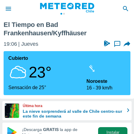
El Tiempo en Bad
privacidad
Frankenhausen/Kyffhäuser
o de
eteored.cl)
19:06
Jueves
...
borado por
es para
Cubierto
ue la
 que se
23°
e calidad.
eder a este
Noroeste
ediante las
Sensación de 25°
opciones:
16
39 km/h
ookies y
e forma
Última hora
La nieve sorprenderá al valle de Chile centro-sur
este fin de semana
d digital
ada, basada
¡Descarga
GRATIS
la app de
mación
Instalar