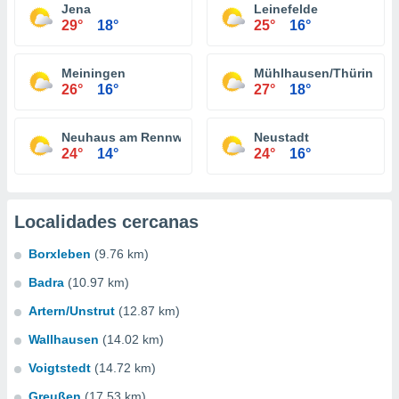
Jena
Leinefelde
29°
18°
25°
16°
Meiningen
Mühlhausen/Thüringen
26°
16°
27°
18°
Neuhaus am Rennweg
Neustadt
24°
14°
24°
16°
Localidades cercanas
Borxleben
(9.76 km)
Badra
(10.97 km)
Artern/Unstrut
(12.87 km)
Wallhausen
(14.02 km)
Voigtstedt
(14.72 km)
Greußen
(17.53 km)