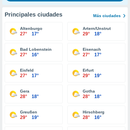
Principales ciudades
Más ciudades
Altenburgo
Artern/Unstrut
27°
17°
29°
18°
Bad Lobenstein
Eisenach
27°
16°
27°
17°
Eisfeld
Erfurt
27°
17°
29°
19°
Gera
Gotha
28°
18°
28°
18°
Greußen
Hirschberg
29°
19°
28°
16°