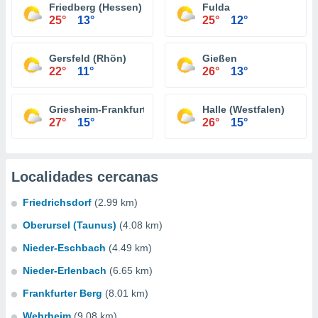
Friedberg (Hessen)
Fulda
25°
13°
25°
12°
Gersfeld (Rhön)
Gießen
22°
11°
26°
13°
Griesheim-Frankfurt
Halle (Westfalen)
27°
15°
26°
15°
Localidades cercanas
Friedrichsdorf
(2.99 km)
Oberursel (Taunus)
(4.08 km)
Nieder-Eschbach
(4.49 km)
Nieder-Erlenbach
(6.65 km)
Frankfurter Berg
(8.01 km)
Wehrheim
(9.08 km)