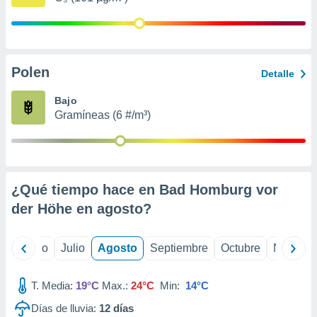
 seleccionar
o.
calización
precisa e
ión mediante
Polen
Detalle
, publicidad
Bajo
Gramíneas (6 #/m³)
dos,
 publicidad
,
ón de
 desarrollo
s.
¿Qué tiempo hace en Bad Homburg vor
der Höhe en
agosto
?
tros 1199
ios
yo
Junio
Julio
Agosto
Septiembre
Octubre
Noviemb
T. Media:
19°C
Max.:
24°C
Min:
14°C
Días de lluvia:
12
días