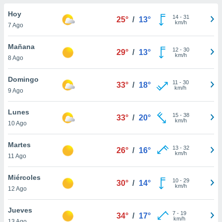
do en
Hoy
14
-
31
25°
/
13°
 mismo.
km/h
7 Ago
sultar más
 en nuestra
Mañana
12
-
30
 Cookies
y
29°
/
13°
km/h
8 Ago
ualquier
ento
Domingo
11
-
30
33°
/
18°
 botón
km/h
9 Ago
ación de
kies
Lunes
15
-
38
 disponible
33°
/
20°
km/h
10 Ago
e nuestra
.
Martes
13
-
32
26°
/
16°
km/h
IVAMENTE,
11 Ago
Miércoles
10
-
29
30°
/
14°
as
km/h
12 Ago
 a cookies
 no aceptar
Jueves
7
-
19
34°
/
17°
ón de
km/h
13 Ago