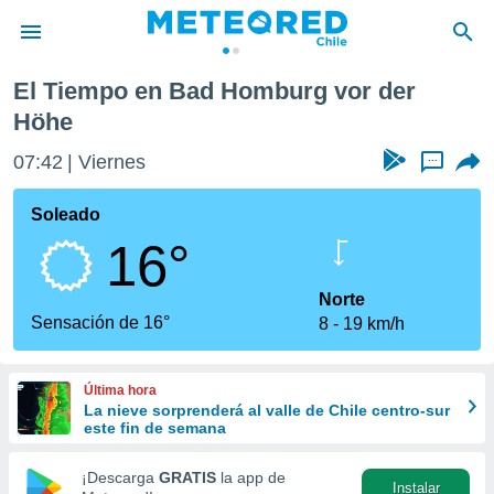
El Tiempo en Bad Homburg vor der
privacidad
Höhe
o de
eteored.cl)
07:42
Viernes
...
borado por
es para
Soleado
ue la
 que se
16°
e calidad.
eder a este
Norte
ediante las
Sensación de 16°
opciones:
8
19 km/h
ookies y
e forma
Última hora
La nieve sorprenderá al valle de Chile centro-sur
este fin de semana
d digital
ada, basada
¡Descarga
GRATIS
la app de
mación
Instalar