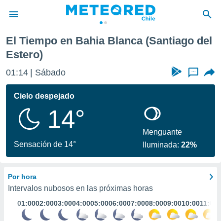
anca
El Tiempo en Bahia Blanca (Santiago del
Estero)
01:14
Sábado
...
Cielo despejado
14°
Menguante
Sensación de 14°
Iluminada:
22%
Por hora
Intervalos nubosos en las próximas horas
01:00
02:00
03:00
04:00
05:00
06:00
07:00
08:00
09:00
10:00
11:00