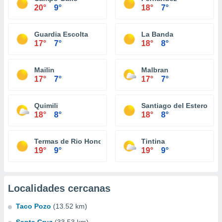
20°
9°
18°
7°
Guardia Escolta
La Banda
17°
7°
18°
8°
Mailin
Malbran
17°
7°
17°
7°
Quimili
Santiago del Estero
18°
8°
18°
8°
Termas de Rio Hondo
Tintina
19°
9°
19°
9°
Localidades cercanas
Taco Pozo
(13.52 km)