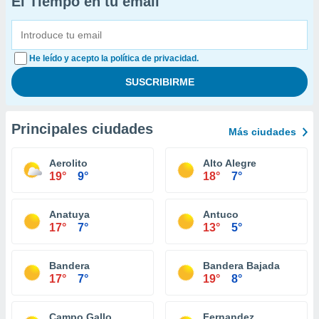
El Tiempo en tu email
He leído y acepto la política de privacidad.
Principales ciudades
Más ciudades
Aerolito
Alto Alegre
19°
9°
18°
7°
Anatuya
Antuco
17°
7°
13°
5°
Bandera
Bandera Bajada
17°
7°
19°
8°
Campo Gallo
Fernandez