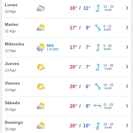
Lunes
13
-
29
16°
/
11°
km/h
10 Ago
Martes
9
-
21
17°
/
9°
km/h
11 Ago
Miércoles
50%
9
-
26
17°
/
7°
1.9 mm
km/h
12 Ago
Jueves
13
-
36
20°
/
7°
km/h
13 Ago
Viernes
13
-
26
20°
/
6°
km/h
14 Ago
Sábado
11
-
25
20°
/
8°
km/h
15 Ago
Domingo
18
-
42
20°
/
10°
km/h
16 Ago