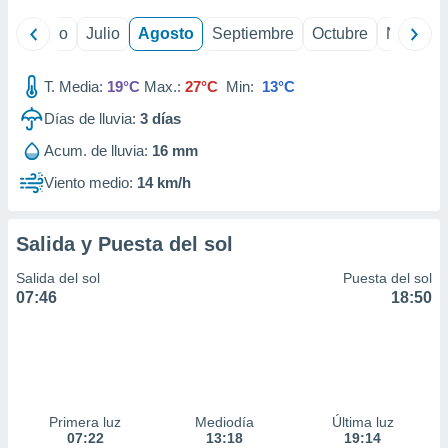
yo
Junio
Julio
Agosto
Septiembre
Octubre
Noviemb
T. Media:
19°C
Max.:
27°C
Min:
13°C
Días de lluvia:
3
días
Acum. de lluvia:
16 mm
Viento medio:
14 km/h
Salida y Puesta del sol
Salida del sol
Puesta del sol
07:46
18:50
Primera luz
Mediodía
Última luz
07:22
13:18
19:14