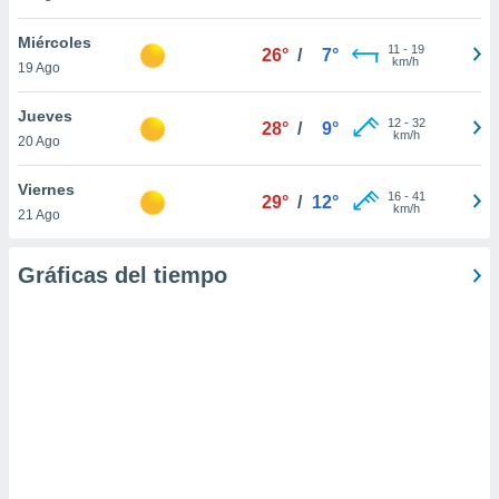
Miércoles
11
-
19
26°
/
7°
km/h
19 Ago
Jueves
12
-
32
28°
/
9°
km/h
20 Ago
Viernes
16
-
41
29°
/
12°
km/h
21 Ago
Gráficas del tiempo