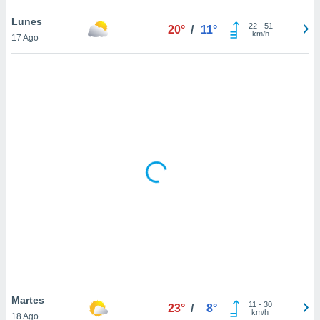
Lunes
22
-
51
20°
/
11°
km/h
17 Ago
Martes
11
-
30
23°
/
8°
km/h
18 Ago