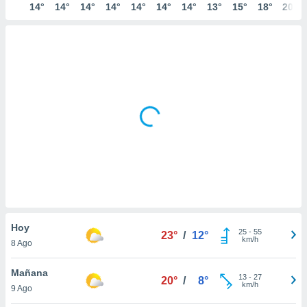
14°
14°
14°
14°
14°
14°
14°
13°
15°
18°
20°
Hoy
25
-
55
23°
/
12°
km/h
8 Ago
Mañana
13
-
27
20°
/
8°
km/h
9 Ago