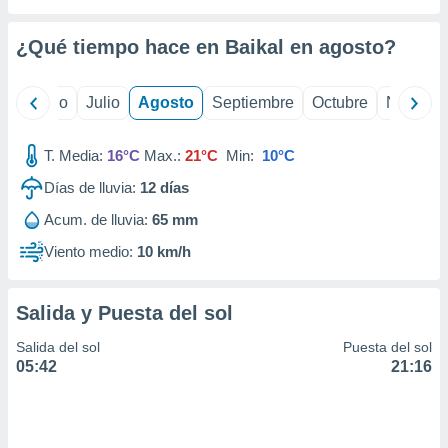
 seleccionar
o.
¿Qué tiempo hace en Baikal en
agosto
?
calización
precisa e
ión mediante
yo
Junio
Julio
Agosto
Septiembre
Octubre
Noviemb
, publicidad
T. Media:
16°C
Max.:
21°C
Min:
10°C
dos,
 publicidad
Días de lluvia:
12
días
,
Acum. de lluvia:
65 mm
ón de
 desarrollo
Viento medio:
10 km/h
s.
tros 1199
Salida y Puesta del sol
ios
Salida del sol
Puesta del sol
05:42
21:16