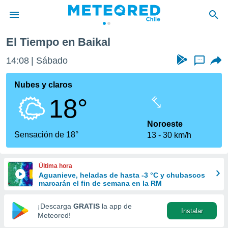
El Tiempo en Baikal
privacidad
14:08
Sábado
...
o de
eteored.cl)
borado por
Nubes y claros
es para
18°
ue la
 que se
e calidad.
Noroeste
eder a este
Sensación de 18°
13
30 km/h
ediante las
opciones:
Última hora
ookies y
Aguanieve, heladas de hasta -3 °C y chubascos
e forma
marcarán el fin de semana en la RM
d digital
¡Descarga
GRATIS
la app de
Instalar
ada, basada
Meteored!
mación