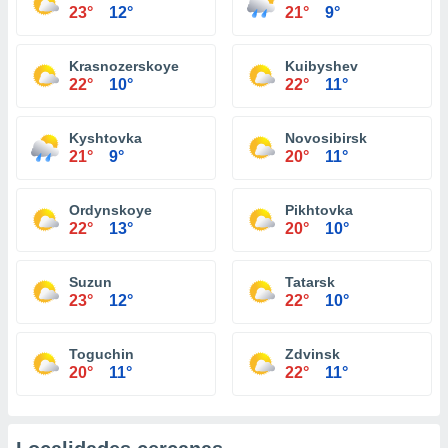
23°
12°
21°
9°
Krasnozerskoye
Kuibyshev
22°
10°
22°
11°
Kyshtovka
Novosibirsk
21°
9°
20°
11°
Ordynskoye
Pikhtovka
22°
13°
20°
10°
Suzun
Tatarsk
23°
12°
22°
10°
Toguchin
Zdvinsk
20°
11°
22°
11°