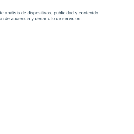
30°
/
14°
33°
/
17°
34°
/
18°
32°
/
21°
e análisis de dispositivos, publicidad y contenido
n de audiencia y desarrollo de servicios.
-
31
km/h
10
-
22
km/h
8
-
21
km/h
10
-
34
km/h
 agosto
Sur
2 Bajo
3
-
11 km/h
FPS:
no
Sur
3 Medio
2
-
11 km/h
FPS:
6-10
Suroeste
4 Medio
5
-
15 km/h
FPS:
6-10
Suroeste
5 Medio
7
-
18 km/h
FPS:
6-10