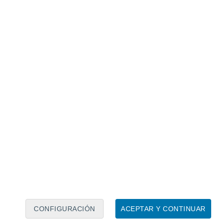
Calendario lunar
Lun
Mar
Mié
Jue
Vie
Sáb
Dom
9
10
11
12
13
14
15
16
17
18
19
20
21
22
CONFIGURACIÓN
ACEPTAR Y CONTINUAR