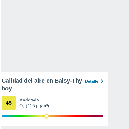
Calidad del aire en Baisy-Thy
Detalle
hoy
Moderada
45
O₃ (115 µg/m³)