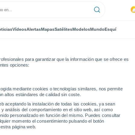
ticias
Vídeos
Alertas
Mapas
Satélites
Modelos
Mundo
Esquí
ofesionales para garantizar que la información que se ofrece es
entes opciones:
-Thy
ecogida mediante cookies o tecnologías similares, nos permite
on altos estándares de calidad sin coste.
y
eb aceptando la instalación de todas las cookies, ya sean
 y análisis del comportamiento en el sitio web, así como
...
ntenido personalizado en función del mismo. Puedes consultar
alquier momento el consentimiento pulsando el botón
Por hora
uestra página web.
Cielos nubosos en las próximas
horas