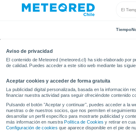
Tiempo
No
Aviso de privacidad
El contenido de Meteored (meteored.cl) ha sido elaborado por pr
de calidad. Puedes acceder a este sitio web mediante las sigui
Aceptar cookies y acceder de forma gratuita
Inicio
Bélgica
Valonia
Brabante Valón
Baisy
La publicidad digital personalizada, basada en la información r
financiar nuestra actividad para seguir ofreciéndote contenido c
El Tiempo en Baisy-Th
Pulsando el botón "Aceptar y continuar", puedes acceder a la w
nuestras o de nuestros socios, que nos permiten el seguimiento
09:30
Domingo
desarrollar un perfil específico para mostrarte publicidad y co
más información en nuestra
Política de Cookies
y retirar en cu
Configuración de cookies
que aparece disponible en el pie de n
Nubes y claros