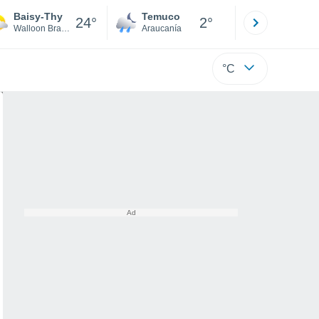
Baisy-Thy
Temuco
Osorno
24°
2°
Walloon Brabant
Araucanía
Los Lagos
°C