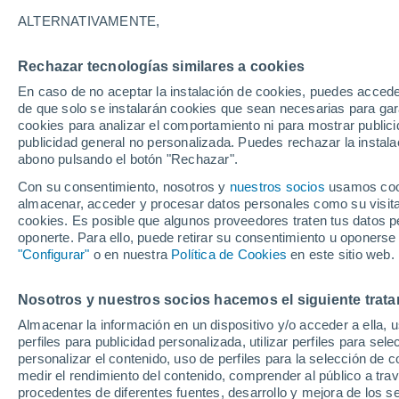
24°
ALTERNATIVAMENTE,
Rechazar tecnologías similares a cookies
Sur
En caso de no aceptar la instalación de cookies, puedes accede
Sensación de 25°
3
-
11 km/h
de que solo se instalarán cookies que sean necesarias para garan
cookies para analizar el comportamiento ni para mostrar publici
publicidad general no personalizada. Puedes rechazar la instala
abono pulsando el botón "Rechazar".
Última hora
Heladas iniciales darán paso a un ciclón que
Con su consentimiento, nosotros y
nuestros socios
usamos cooki
promete lluvia en la zona central
almacenar, acceder y procesar datos personales como su visita e
cookies. Es posible que algunos proveedores traten tus datos pe
Tiempo 1 - 7 días
Actualidad
Mapa de nubosidad
oponerte. Para ello, puede retirar su consentimiento u oponerse
"Configurar"
o en nuestra
Política de Cookies
en este sitio web.
Nosotros y nuestros socios hacemos el siguiente trata
Mañana
Martes
M
Hoy
Almacenar la información en un dispositivo y/o acceder a ella, 
10 Ago
11 Ago
9 Ago
perfiles para publicidad personalizada, utilizar perfiles para sele
personalizar el contenido, uso de perfiles para la selección de c
medir el rendimiento del contenido, comprender al público a tra
procedentes de diferentes fuentes, desarrollo y mejora de los se