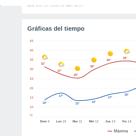
Luz diurna restante
12h 20m
Gráficas del tiempo
45
40
34°
35
33°
31°
30°
30
27°
25°
25
20
18°
17°
15
17°
14°
14°
13°
10
°C
Dom
9
Lun
10
Mar
11
Mié
12
Jue
13
Vie
14
Máxima