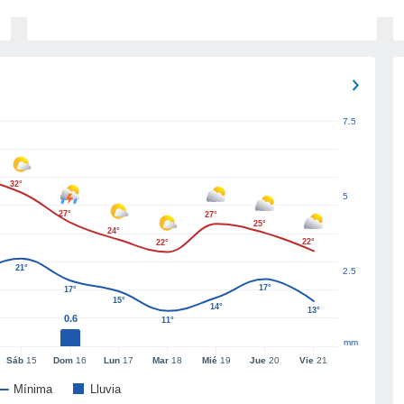
7.5
32°
5
27°
27°
25°
24°
22°
22°
21°
2.5
17°
17°
15°
14°
13°
0.6
11°
mm
Sáb
15
Dom
16
Lun
17
Mar
18
Mié
19
Jue
20
Vie
21
Mínima
Lluvia