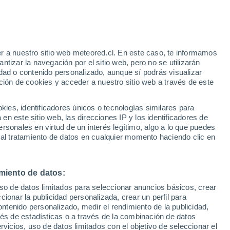
Aviso de nivel amarillo
Alerta moderada por altas
temperaturas en Baisy-Thy hoy
r a nuestro sitio web meteored.cl. En este caso, te informamos
tizar la navegación por el sitio web, pero no se utilizarán
dad o contenido personalizado, aunque sí podrás visualizar
ción de cookies y acceder a nuestro sitio web a través de este
es, identificadores únicos o tecnologías similares para
n este sitio web, las direcciones IP y los identificadores de
rsonales en virtud de un interés legítimo, algo a lo que puedes
Satélites
Modelos
 al tratamiento de datos en cualquier momento haciendo clic en
miento de datos:
iércoles
Jueves
Viernes
Sábado
uso de datos limitados para seleccionar anuncios básicos, crear
12 Ago
13 Ago
14 Ago
15 Ago
ccionar la publicidad personalizada, crear un perfil para
ontenido personalizado, medir el rendimiento de la publicidad,
vés de estadísticas o a través de la combinación de datos
rvicios, uso de datos limitados con el objetivo de seleccionar el