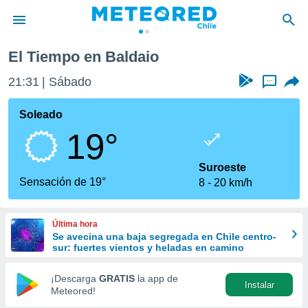
El Tiempo en Baldaio
privacidad
21:31
Sábado
...
o de
eteored.cl)
borado por
Soleado
es para
19°
ue la
 que se
e calidad.
Suroeste
eder a este
Sensación de 19°
8
20 km/h
ediante las
opciones:
Última hora
ookies y
Se avecina una baja segregada en Chile centro-
e forma
sur: fuertes vientos y heladas en camino
d digital
¡Descarga
GRATIS
la app de
Instalar
ada, basada
Meteored!
mación