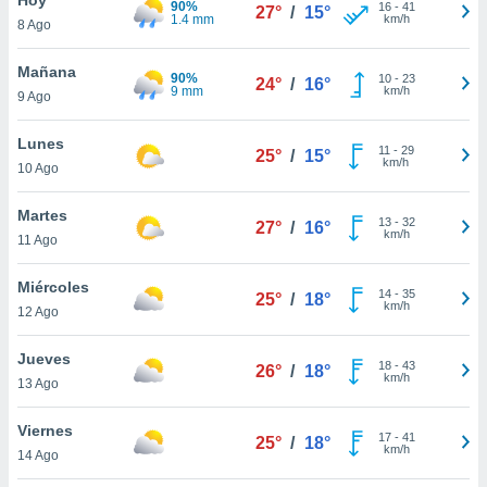
90%
16
-
41
27°
/
15°
1.4 mm
km/h
8 Ago
do en
 mismo.
sultar más
Mañana
90%
10
-
23
24°
/
16°
 en nuestra
9 mm
km/h
9 Ago
 Cookies
y
ualquier
Lunes
11
-
29
25°
/
15°
km/h
10 Ago
ento
 botón
ación de
Martes
13
-
32
27°
/
16°
kies
km/h
11 Ago
 disponible
e nuestra
Miércoles
14
-
35
.
25°
/
18°
km/h
12 Ago
IVAMENTE,
Jueves
18
-
43
26°
/
18°
km/h
13 Ago
as
 a cookies
Viernes
17
-
41
25°
/
18°
km/h
 no aceptar
14 Ago
ón de