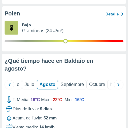
 seleccionar
o.
Polen
Detalle
calización
precisa e
Bajo
ión mediante
Gramíneas (24 #/m³)
, publicidad
dos,
 publicidad
,
¿Qué tiempo hace en Baldaio en
ón de
agosto
?
 desarrollo
s.
tros 1199
yo
Junio
Julio
Agosto
Septiembre
Octubre
Noviemb
ios
T. Media:
19°C
Max.:
22°C
Min:
16°C
Días de lluvia:
9
días
Acum. de lluvia:
52 mm
Viento medio:
14 km/h