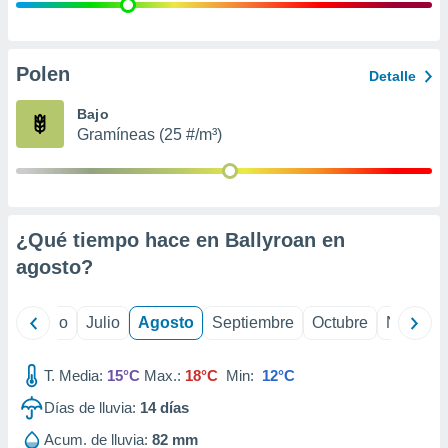
 seleccionar
o.
calización
precisa e
Polen
Detalle
ión mediante
Bajo
, publicidad
Gramíneas (25 #/m³)
dos,
 publicidad
,
ón de
¿Qué tiempo hace en Ballyroan en
 desarrollo
s.
agosto
?
tros 1199
ios
yo
Junio
Julio
Agosto
Septiembre
Octubre
Noviemb
T. Media:
15°C
Max.:
18°C
Min:
12°C
Días de lluvia:
14
días
Acum. de lluvia:
82 mm