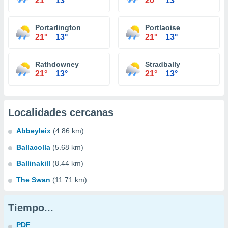
21°
13°
20°
13°
Portarlington
Portlaoise
21°
13°
21°
13°
Rathdowney
Stradbally
21°
13°
21°
13°
Localidades cercanas
Abbeyleix
(4.86 km)
Ballacolla
(5.68 km)
Ballinakill
(8.44 km)
The Swan
(11.71 km)
Tiempo...
PDF