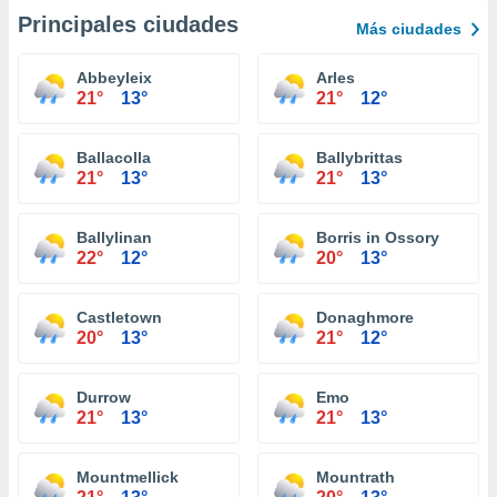
Principales ciudades
Más ciudades
Abbeyleix
Arles
21°
13°
21°
12°
Ballacolla
Ballybrittas
21°
13°
21°
13°
Ballylinan
Borris in Ossory
22°
12°
20°
13°
Castletown
Donaghmore
20°
13°
21°
12°
Durrow
Emo
21°
13°
21°
13°
Mountmellick
Mountrath