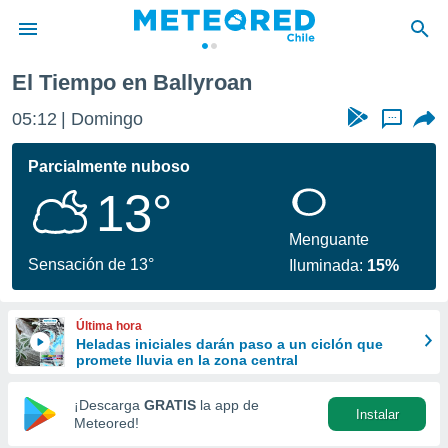
El Tiempo en Ballyroan
privacidad
05:12
Domingo
...
o de
eteored.cl)
borado por
Parcialmente nuboso
es para
13°
ue la
 que se
e calidad.
Menguante
eder a este
Sensación de 13°
Iluminada:
15%
ediante las
opciones:
Última hora
ookies y
Heladas iniciales darán paso a un ciclón que
e forma
promete lluvia en la zona central
d digital
¡Descarga
GRATIS
la app de
Instalar
ada, basada
Meteored!
mación