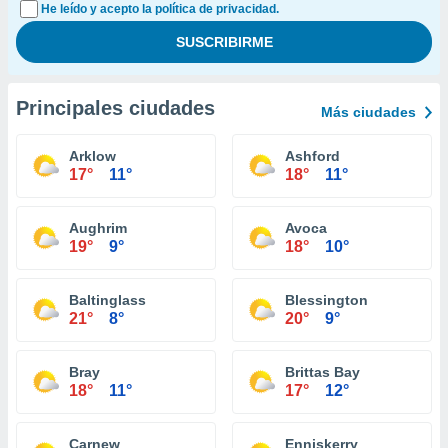
He leído y acepto la política de privacidad.
Principales ciudades
Más ciudades
Arklow
Ashford
17°
11°
18°
11°
Aughrim
Avoca
19°
9°
18°
10°
Baltinglass
Blessington
21°
8°
20°
9°
Bray
Brittas Bay
18°
11°
17°
12°
Carnew
Enniskerry