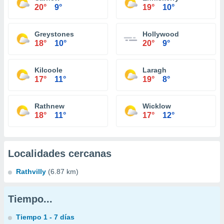
20°
9°
19°
10°
Greystones
Hollywood
18°
10°
20°
9°
Kilcoole
Laragh
17°
11°
19°
8°
Rathnew
Wicklow
18°
11°
17°
12°
Localidades cercanas
Rathvilly
(6.87 km)
Tiempo...
Tiempo 1 - 7 días