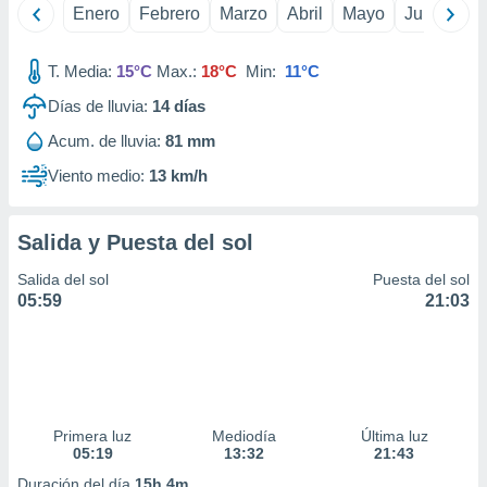
Enero
Febrero
Marzo
Abril
Mayo
Junio
Ju
idad
a, utilizar
a
T. Media:
15°C
Max.:
18°C
Min:
11°C
 la
Días de lluvia:
14
días
da, crear un
personalizar
Acum. de lluvia:
81 mm
o, uso de
Viento medio:
13 km/h
a la
e contenido
do, medir el
Salida y Puesta del sol
 de la
medir el
Salida del sol
Puesta del sol
 del
05:59
21:03
 comprender
 través de
s o a través
nación de
edentes de
fuentes,
y mejora de
Primera luz
Mediodía
Última luz
os, uso de
05:19
13:32
21:43
ados con el
Duración del día
15h 4m