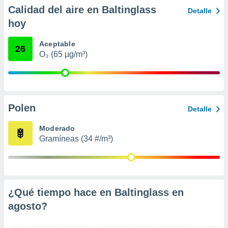
ento u
Calidad del aire en Baltinglass
Detalle
hoy
 de datos
er momento
Aceptable
ic en
26
O₃ (65 µg/m³)
o en
 Cookies
en
eb.
y
Polen
Detalle
socios
el
Moderado
Gramíneas (34 #/m³)
to de
la
 en un
 y/o acceder
¿Qué tiempo hace en Baltinglass en
 de datos
agosto
?
ara
 anuncios
ar perfiles