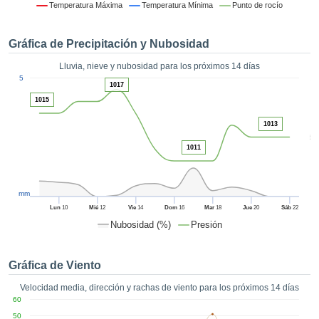
 mediante
Temperatura Máxima
Temperatura Mínima
Punto de rocío
tecnologías
nos permite
Gráfica de Precipitación y Nubosidad
r nuestra
para seguir
Lluvia, nieve y nubosidad para los próximos 14 días
e contenido
1
5
estándares
1017
ACEPTAR
 sin coste.
1015
Y
CONTINUAR
 el botón
1013
continuar",
5
ceder a la
1011
CONFIGURACIÓN
tando la
n de todas
s, ya sean
mm
de nuestros
Lun
10
Mié
12
Vie
14
Dom
16
Mar
18
Jue
20
Sáb
22
 que nos
Nubosidad (%)
Presión
ten el
 y análisis
tamiento en
Gráfica de Viento
b, así como
r un perfil
Velocidad media, dirección y rachas de viento para los próximos 14 días
ico para
60
ublicidad y
50