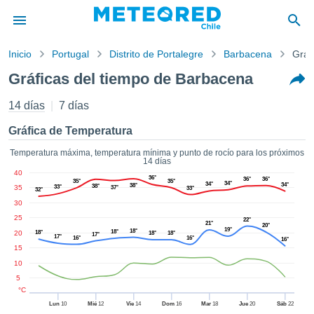
Inicio
Portugal
Distrito de Portalegre
Barbacena
Gráf
privacidad
Gráficas del tiempo de Barbacena
enido de
eteored.cl)
14 días
7 días
aborado por
ales para
Gráfica de Temperatura
ar que la
ón que se
Temperatura máxima, temperatura mínima y punto de rocío para los próximos
14 días
de calidad.
40
eder a este
36°
36°
36°
35°
35°
34°
34°
34°
38°
38°
35
33°
37°
33°
ediante las
32°
30
 opciones:
25
22°
21°
20°
19°
cookies y
18°
18°
20
18°
18°
18°
17°
17°
16°
16°
16°
de forma
15
uita
10
dad digital
5
ada, basada
°C
formación
Lun
10
Mié
12
Vie
14
Dom
16
Mar
18
Jue
20
Sáb
22