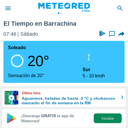
El Tiempo en Barrachina
privacidad
07:46
Sábado
...
o de
eteored.cl)
borado por
Soleado
es para
20°
ue la
 que se
e calidad.
Sur
eder a este
Sensación de 20°
5
10 km/h
ediante las
opciones:
Última hora
ookies y
Aguanieve, heladas de hasta -3 °C y chubascos
e forma
marcarán el fin de semana en la RM
d digital
¡Descarga
GRATIS
la app de
Instalar
ada, basada
Meteored!
mación