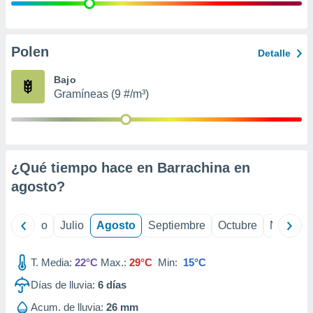
 seleccionar
o.
calización
precisa e
Polen
Detalle
ión mediante
Bajo
, publicidad
Gramíneas (9 #/m³)
dos,
 publicidad
,
ón de
¿Qué tiempo hace en Barrachina en
 desarrollo
s.
agosto
?
tros 1199
ios
yo
Junio
Julio
Agosto
Septiembre
Octubre
Noviemb
T. Media:
22°C
Max.:
29°C
Min:
15°C
Días de lluvia:
6
días
Acum. de lluvia:
26 mm