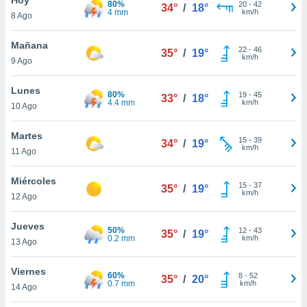
80%
20
-
42
34°
/
18°
4 mm
km/h
8 Ago
do en
 mismo.
sultar más
Mañana
22
-
46
35°
/
19°
 en nuestra
km/h
9 Ago
 Cookies
y
ualquier
Lunes
80%
19
-
45
33°
/
18°
4.4 mm
km/h
10 Ago
ento
 botón
ación de
Martes
15
-
39
34°
/
19°
kies
km/h
11 Ago
 disponible
e nuestra
Miércoles
15
-
37
.
35°
/
19°
km/h
12 Ago
IVAMENTE,
Jueves
50%
12
-
43
35°
/
19°
0.2 mm
km/h
13 Ago
as
 a cookies
Viernes
60%
8
-
52
35°
/
20°
0.7 mm
km/h
 no aceptar
14 Ago
ón de