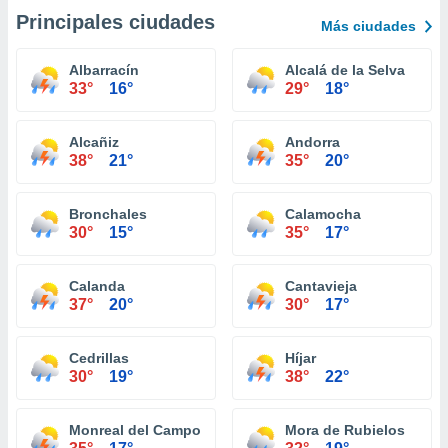
Principales ciudades
Más ciudades
Albarracín
Alcalá de la Selva
33°
16°
29°
18°
Alcañiz
Andorra
38°
21°
35°
20°
Bronchales
Calamocha
30°
15°
35°
17°
Calanda
Cantavieja
37°
20°
30°
17°
Cedrillas
Híjar
30°
19°
38°
22°
Monreal del Campo
Mora de Rubielos