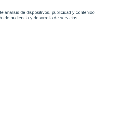
7°
/
0°
10°
/
2°
11°
/
4°
9°
/
4°
e análisis de dispositivos, publicidad y contenido
n de audiencia y desarrollo de servicios.
-
51
km/h
27
-
51
km/h
18
-
37
km/h
17
-
36
km/h
eron hoy
, 7 de agosto
Suroeste
1 Bajo
16
-
30 km/h
FPS:
no
Oeste
0 Bajo
20
-
37 km/h
FPS:
no
Oeste
0 Bajo
25
-
43 km/h
FPS:
no
Oeste
0 Bajo
25
-
45 km/h
FPS:
no