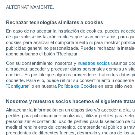
4°
ALTERNATIVAMENTE,
Rechazar tecnologías similares a cookies
Oeste
En caso de no aceptar la instalación de cookies, puedes accede
Sensación de -1°
23
-
41 km
de que solo se instalarán cookies que sean necesarias para garan
cookies para analizar el comportamiento ni para mostrar publici
publicidad general no personalizada. Puedes rechazar la instala
abono pulsando el botón "Rechazar".
Última hora
Aguanieve, heladas de hasta -3 °C y chubasc
Con su consentimiento, nosotros y
nuestros socios
usamos cooki
marcarán el fin de semana en la RM
almacenar, acceder y procesar datos personales como su visita e
cookies. Es posible que algunos proveedores traten tus datos pe
Tiempo 1 - 7 días
Actualidad
Mapa de nubosidad
oponerte. Para ello, puede retirar su consentimiento u oponerse
"Configurar"
o en nuestra
Política de Cookies
en este sitio web.
Nosotros y nuestros socios hacemos el siguiente trata
Mañana
Domingo
Hoy
Almacenar la información en un dispositivo y/o acceder a ella, 
8 Ago
9 Ago
7 Ago
perfiles para publicidad personalizada, utilizar perfiles para sele
personalizar el contenido, uso de perfiles para la selección de c
medir el rendimiento del contenido, comprender al público a tra
procedentes de diferentes fuentes, desarrollo y mejora de los se
50%