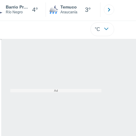
Barrio Presidente Peron
Temuco
Osorno
4°
3°
Río Negro
Araucanía
Los Lagos
°C