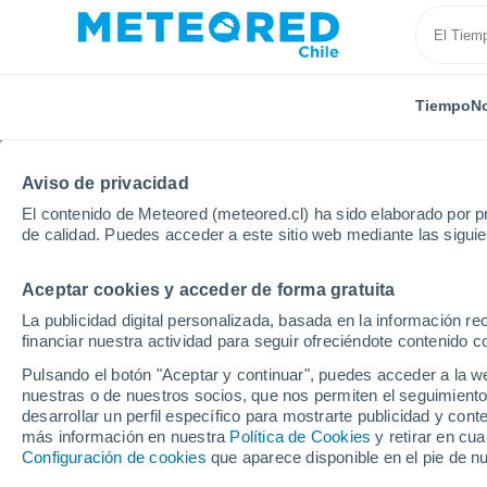
Tiempo
No
Aviso de privacidad
El contenido de Meteored (meteored.cl) ha sido elaborado por pr
de calidad. Puedes acceder a este sitio web mediante las sigui
Aceptar cookies y acceder de forma gratuita
Inicio
Argentina
Provincia de Río Negro
Barrio 
La publicidad digital personalizada, basada en la información r
financiar nuestra actividad para seguir ofreciéndote contenido c
El Tiempo en Barrio Pr
Pulsando el botón "Aceptar y continuar", puedes acceder a la w
nuestras o de nuestros socios, que nos permiten el seguimiento
23:46
Viernes
desarrollar un perfil específico para mostrarte publicidad y co
más información en nuestra
Política de Cookies
y retirar en cu
Configuración de cookies
que aparece disponible en el pie de n
Cielo despejado