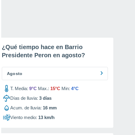
¿Qué tiempo hace en Barrio
Presidente Peron en
agosto
?
Agosto
T. Media:
9°C
Max.:
15°C
Min:
4°C
Días de lluvia:
3
días
Acum. de lluvia:
16 mm
Viento medio:
13 km/h