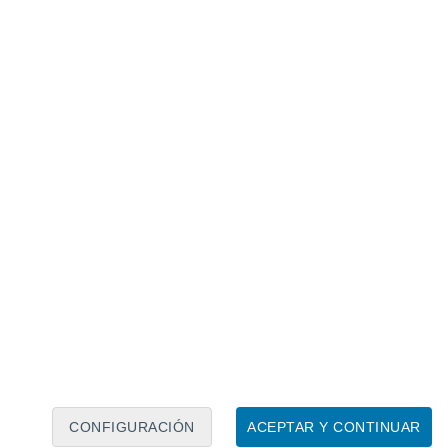
Calendario lunar
Lun
Mar
Mié
Jue
Vie
Sáb
Dom
7
8
9
10
11
12
13
14
15
16
17
18
19
20
CONFIGURACIÓN
ACEPTAR Y CONTINUAR