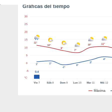
Gráficas del tiempo
30
25
20
15
11°
11°
10°
10°
10
8°
7°
5
4°
2°
0
1°
1°
0°
-1°
-5
0.4
°C
Vie
7
Sáb
8
Dom
9
Lun
10
Mar
11
Mié
12
Máxima