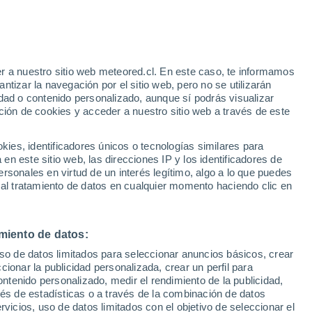
Aviso de nivel amarillo
Alerta moderada por viento en Barrio
Presidente Peron hoy
r a nuestro sitio web meteored.cl. En este caso, te informamos
/h
tizar la navegación por el sitio web, pero no se utilizarán
dad o contenido personalizado, aunque sí podrás visualizar
ción de cookies y acceder a nuestro sitio web a través de este
os
es, identificadores únicos o tecnologías similares para
n este sitio web, las direcciones IP y los identificadores de
rsonales en virtud de un interés legítimo, algo a lo que puedes
Satélites
Modelos
 al tratamiento de datos en cualquier momento haciendo clic en
miento de datos:
Lunes
Martes
Miércoles
Jueves
uso de datos limitados para seleccionar anuncios básicos, crear
10 Ago
11 Ago
12 Ago
13 Ago
ccionar la publicidad personalizada, crear un perfil para
ontenido personalizado, medir el rendimiento de la publicidad,
vés de estadísticas o a través de la combinación de datos
rvicios, uso de datos limitados con el objetivo de seleccionar el