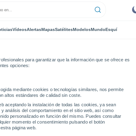
ticias
Vídeos
Alertas
Mapas
Satélites
Modelos
Mundo
Esquí
ofesionales para garantizar que la información que se ofrece es
entes opciones:
Presidente Peron
ecogida mediante cookies o tecnologías similares, nos permite
on altos estándares de calidad sin coste.
esidente Peron
eb aceptando la instalación de todas las cookies, ya sean
 y análisis del comportamiento en el sitio web, así como
...
ntenido personalizado en función del mismo. Puedes consultar
alquier momento el consentimiento pulsando el botón
Por hora
uestra página web.
Intervalos nubosos en las
próximas horas