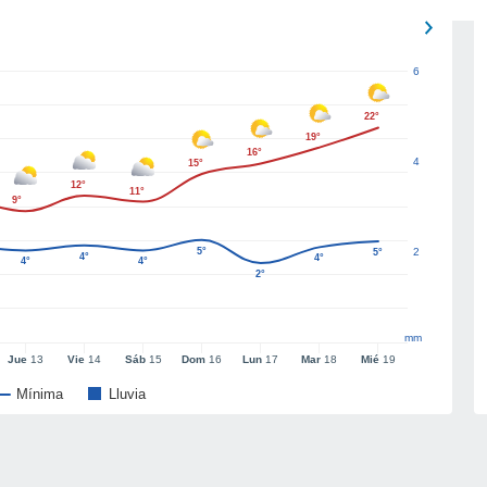
6
22°
19°
16°
4
15°
12°
11°
9°
5°
2
5°
4°
4°
4°
4°
2°
mm
Jue
13
Vie
14
Sáb
15
Dom
16
Lun
17
Mar
18
Mié
19
Mínima
Lluvia