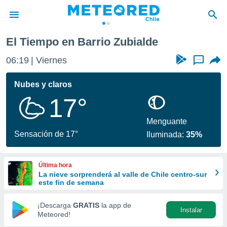
El Tiempo en Barrio Zubialde
privacidad
06:19
Viernes
...
o de
eteored.cl)
borado por
Nubes y claros
es para
17°
ue la
 que se
e calidad.
Menguante
eder a este
Sensación de 17°
Iluminada:
35%
ediante las
opciones:
Última hora
ookies y
La nieve sorprenderá al valle de Chile centro-sur
e forma
este fin de semana
d digital
¡Descarga
GRATIS
la app de
Instalar
ada, basada
Meteored!
mación