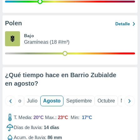
 seleccionar
o.
calización
precisa e
Polen
Detalle
ión mediante
Bajo
, publicidad
Gramíneas (18 #/m³)
dos,
 publicidad
,
ón de
¿Qué tiempo hace en Barrio Zubialde
 desarrollo
s.
en
agosto
?
tros 1199
ios
yo
Junio
Julio
Agosto
Septiembre
Octubre
Noviemb
T. Media:
20°C
Max.:
23°C
Min:
17°C
Días de lluvia:
14
días
Acum. de lluvia:
86 mm