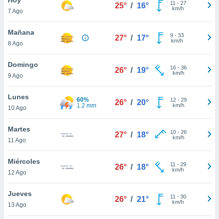
11
-
27
25°
/
16°
km/h
7 Ago
do en
 mismo.
sultar más
Mañana
9
-
33
27°
/
17°
 en nuestra
km/h
8 Ago
 Cookies
y
ualquier
Domingo
16
-
36
26°
/
19°
km/h
9 Ago
ento
 botón
ación de
Lunes
60%
12
-
29
26°
/
20°
kies
1.2 mm
km/h
10 Ago
 disponible
e nuestra
Martes
10
-
26
.
27°
/
18°
km/h
11 Ago
IVAMENTE,
Miércoles
11
-
29
26°
/
18°
km/h
12 Ago
as
 a cookies
Jueves
11
-
30
26°
/
21°
km/h
 no aceptar
13 Ago
ón de