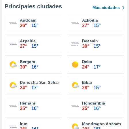
Principales ciudades
Más ciudades
Andoain
Azkoitia
26°
15°
27°
15°
Azpeitia
Beasain
27°
15°
30°
15°
Bergara
Deba
30°
16°
24°
17°
Donostia-San Sebastián
Eibar
24°
17°
28°
15°
Hernani
Hondarribia
25°
16°
25°
16°
Irun
Mondragón Arrasate