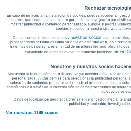
45
Rechazar tecnología
40
39°
En caso de no aceptar la instalación de cookies, puedes acceder a nuestro 
36°
35°
34°
35
cookies que sean necesarias para garantizar la navegación por el sitio w
32°
32°
mostrar publicidad o contenido personalizado, aunque sí podrás visualiz
30
cookies y acceder a nuestro sitio web a trav
25°
24°
25
nuestros socios
Con su consentimiento, nosotros y
usamos cookies, i
23°
23°
22°
22°
procesar datos personales como su visita en este sitio web, las direccion
20
traten tus datos personales en virtud de un interés legítimo, algo a lo qu
"Co
tratamiento de datos en cualquier momento haciendo clic en
15
°C
Nosotros y nuestros socios hacemos
Lun
10
Mar
11
Mié
12
Jue
13
Vie
14
Sáb
15
D
Almacenar la información en un dispositivo y/o acceder a ella, uso de datos
Temperatura Máxima
T
personalizada, utilizar perfiles para seleccionar la publicidad personaliz
selección de contenido personalizado, medir el rendimiento de la publici
estadísticas o a través de la combinación de datos procedentes de diferentes
objetivo de selecc
Gráfica de Precipitación y Nubosidad
Datos de localización geográfica precisa e identificación mediante anál
Lluvia, nieve y nubos
publicidad y contenido, investigación 
15
Ver nuestros 1199 socios
1020
1018
10