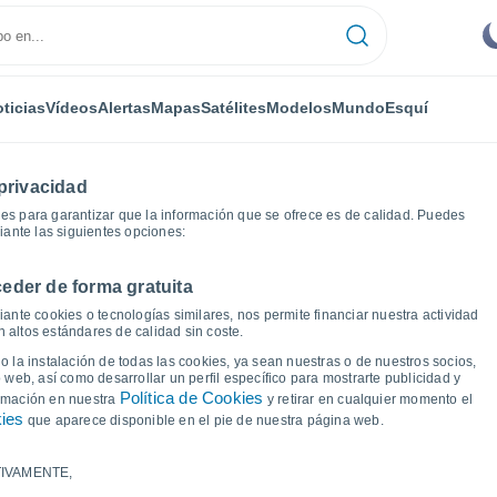
ticias
Vídeos
Alertas
Mapas
Satélites
Modelos
Mundo
Esquí
privacidad
es para garantizar que la información que se ofrece es de calidad. Puedes
iante las siguientes opciones:
eder de forma gratuita
ood
Gráficas del tiempo
ante cookies o tecnologías similares, nos permite financiar nuestra actividad
 altos estándares de calidad sin coste.
 Bellwood - GA
 la instalación de todas las cookies, ya sean nuestras o de nuestros socios,
 web, así como desarrollar un perfil específico para mostrarte publicidad y
Política de Cookies
ormación en nuestra
y retirar en cualquier momento el
kies
que aparece disponible en el pie de nuestra página web.
IVAMENTE,
a y punto de rocío para los próximos 14 días