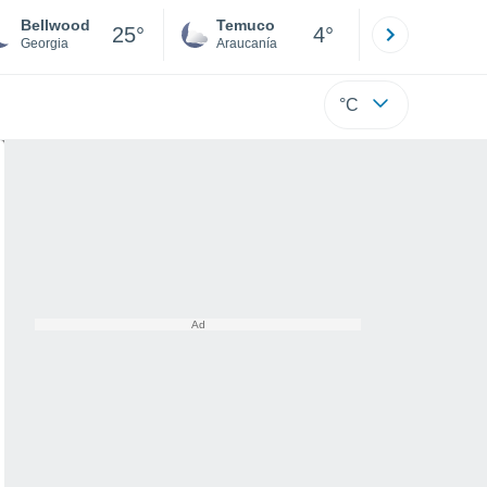
Bellwood
Temuco
Osorno
25°
4°
Georgia
Araucanía
Los Lagos
°C