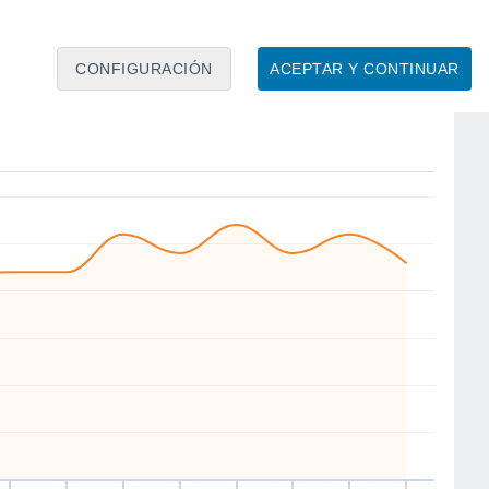
CONFIGURACIÓN
ACEPTAR Y CONTINUAR
NW
NW
NW
W
W
NW
NW
SE
om
16
Lun
17
Mar
18
Mié
19
Jue
20
Vie
21
Sáb
22
Dom
23
to
Velocidad media del viento