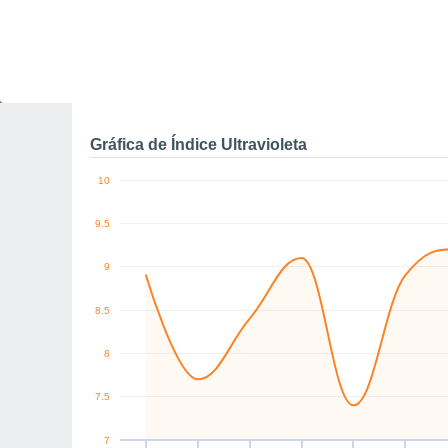
0
W
SW
NW
NW
W
W
km/h
Lun
10
Mar
11
Mié
12
Jue
13
Vie
14
Sáb
15
D
Rachas máximas de vien
Gráfica de Índice Ultravioleta
10
9.5
9
8.5
8
7.5
7