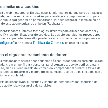
s similares a cookies
40°
40°
40°
39°
39°
38°
38°
37°
sitio web meteored.cl. En este caso, te informamos de que solo se instalarán
eb, pero no se utilizarán cookies para analizar el comportamiento ni para
ar publicidad general no personalizada. Puedes rechazar la instalación de
és de este abono pulsando el botón "Rechazar".
26°
26°
26°
26°
25°
23°
dentificadores únicos o tecnologías similares para almacenar, acceder y
23°
23°
es IP y los identificadores de cookies. Es posible que algunos proveedores
e puedes oponerte. Para ello, puede retirar su consentimiento u oponerse al
nfigurar"
Política de Cookies
o en nuestra
en este sitio web.
 el siguiente tratamiento de datos:
om
16
Lun
17
Mar
18
Mié
19
Jue
20
Vie
21
Sáb
22
Dom
23
 limitados para seleccionar anuncios básicos, crear perfiles para publicidad
emperatura Mínima
Punto de rocío
ada, crear un perfil para personalizar el contenido, uso de perfiles para la
dad, medir el rendimiento del contenido, comprender al público a través de
 fuentes, desarrollo y mejora de los servicios, uso de datos limitados con el
ionar el contenido.
isis de dispositivos, publicidad y contenido personalizados, medición de
idad para los próximos 14 días
de audiencia y desarrollo de servicios.
100
75
17