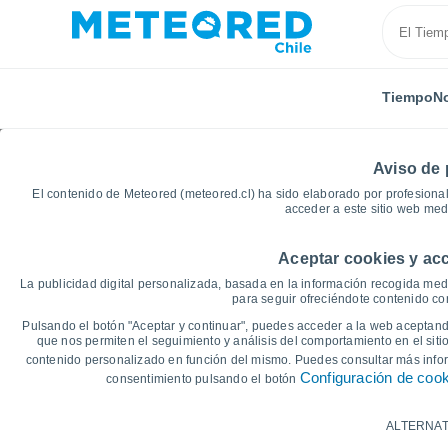
Tiempo
No
Aviso de 
El contenido de Meteored (meteored.cl) ha sido elaborado por profesional
acceder a este sitio web med
Aceptar cookies y acc
Inicio
Estados Unidos
Estado de Georgia
Bellw
La publicidad digital personalizada, basada en la información recogida medi
para seguir ofreciéndote contenido con
Gráficas del tiempo de
Pulsando el botón "Aceptar y continuar", puedes acceder a la web aceptando
que nos permiten el seguimiento y análisis del comportamiento en el sitio
contenido personalizado en función del mismo. Puedes consultar más inf
14 días
7 días
Configuración de coo
consentimiento pulsando el botón
Gráfica de Temperatura
ALTERNAT
Temperatura máxima, temperatura mínim