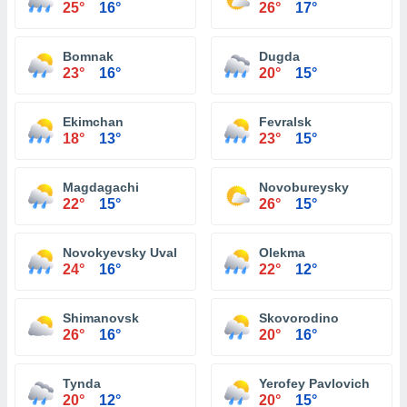
25°
16°
26°
17°
Bomnak
Dugda
23°
16°
20°
15°
Ekimchan
Fevralsk
18°
13°
23°
15°
Magdagachi
Novobureysky
22°
15°
26°
15°
Novokyevsky Uval
Olekma
24°
16°
22°
12°
Shimanovsk
Skovorodino
26°
16°
20°
16°
Tynda
Yerofey Pavlovich
20°
12°
20°
15°