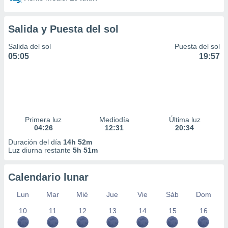
idad
a, utilizar
a
Salida y Puesta del sol
 la
Salida del sol
Puesta del sol
da, crear un
05:05
19:57
personalizar
o, uso de
a la
e contenido
do, medir el
 de la
Primera luz
Mediodía
Última luz
medir el
04:26
12:31
20:34
 del
 comprender
Duración del día
14h 52m
Luz diurna restante
5h 51m
 través de
s o a través
nación de
Calendario lunar
edentes de
fuentes,
Lun
Mar
Mié
Jue
Vie
Sáb
Dom
y mejora de
os, uso de
10
11
12
13
14
15
16
ados con el