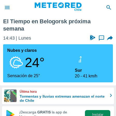
a
El Tiempo en Belogorsk próxima
privacidad
semana
o de
eteored.cl)
14:43
Lunes
...
borado por
es para
Nubes y claros
ue la
 que se
24°
e calidad.
eder a este
Sur
ediante las
Sensación de 25°
opciones:
20
41 km/h
ookies y
e forma
Última hora
Tormentas y lluvias extremas amenazan el norte
de Chile
d digital
ada, basada
¡Descarga
GRATIS
la app de
mación
Instalar