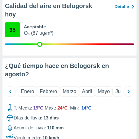
ento u
Calidad del aire en Belogorsk
Detalle
hoy
 de datos
er momento
Aceptable
ic en
35
O₃ (87 µg/m³)
o en
 Cookies
en
eb.
y
¿Qué tiempo hace en Belogorsk en
socios
agosto
?
el
to de
Enero
Febrero
Marzo
Abril
Mayo
Junio
Ju
la
 en un
T. Media:
19°C
Max.:
24°C
Min:
14°C
 y/o acceder
Días de lluvia:
13
días
 de datos
ara
Acum. de lluvia:
110 mm
 anuncios
ar perfiles
Viento medio:
10 km/h