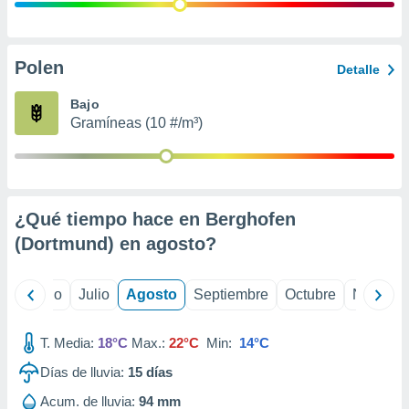
 seleccionar
o.
calización
precisa e
Polen
Detalle
ión mediante
Bajo
, publicidad
Gramíneas (10 #/m³)
dos,
 publicidad
,
ón de
¿Qué tiempo hace en Berghofen
 desarrollo
s.
(Dortmund) en
agosto
?
tros 1199
ios
yo
Junio
Julio
Agosto
Septiembre
Octubre
Noviemb
T. Media:
18°C
Max.:
22°C
Min:
14°C
Días de lluvia:
15
días
Acum. de lluvia:
94 mm