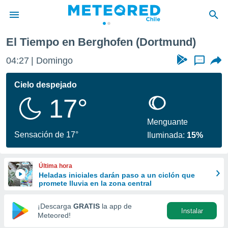
ortmund)
El Tiempo en Berghofen (Dortmund)
privacidad
04:27
Domingo
...
o de
eteored.cl)
borado por
Cielo despejado
es para
17°
ue la
 que se
e calidad.
Menguante
eder a este
Sensación de 17°
Iluminada:
15%
ediante las
opciones:
Última hora
ookies y
Heladas iniciales darán paso a un ciclón que
e forma
promete lluvia en la zona central
d digital
¡Descarga
GRATIS
la app de
Instalar
ada, basada
Meteored!
mación