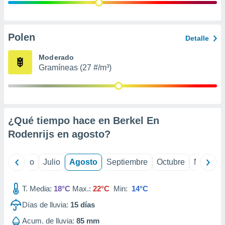
 seleccionar
o.
calización
precisa e
Polen
Detalle
ión mediante
Moderado
, publicidad
Gramíneas (27 #/m³)
dos,
 publicidad
,
ón de
¿Qué tiempo hace en Berkel En
 desarrollo
s.
Rodenrijs en
agosto
?
tros 1199
ios
yo
Junio
Julio
Agosto
Septiembre
Octubre
Noviemb
T. Media:
18°C
Max.:
22°C
Min:
14°C
Días de lluvia:
15
días
Acum. de lluvia:
85 mm