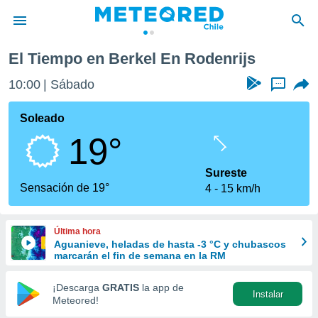
El Tiempo en Berkel En Rodenrijs
privacidad
10:00
Sábado
...
o de
eteored.cl)
borado por
Soleado
es para
19°
ue la
 que se
e calidad.
Sureste
eder a este
Sensación de 19°
4
15 km/h
ediante las
opciones:
Última hora
ookies y
Aguanieve, heladas de hasta -3 °C y chubascos
e forma
marcarán el fin de semana en la RM
d digital
¡Descarga
GRATIS
la app de
Instalar
ada, basada
Meteored!
mación