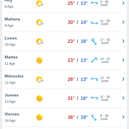
9
-
26
25°
/
13°
km/h
8 Ago
do en
 mismo.
sultar más
Mañana
11
-
28
30°
/
14°
 en nuestra
km/h
9 Ago
 Cookies
y
ualquier
Lunes
17
-
40
23°
/
16°
km/h
10 Ago
ento
 botón
ación de
Martes
14
-
31
23°
/
13°
kies
km/h
11 Ago
 disponible
e nuestra
Miércoles
12
-
31
.
26°
/
13°
km/h
12 Ago
IVAMENTE,
Jueves
11
-
28
31°
/
16°
km/h
13 Ago
as
 a cookies
Viernes
9
-
28
36°
/
19°
km/h
 no aceptar
14 Ago
ón de